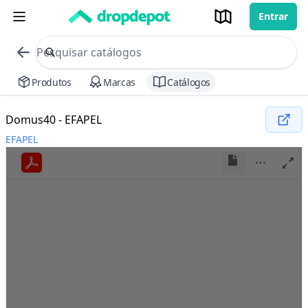
Entrar
commerce search no header
Procurar
Produtos
Marcas
Catálogos
Domus40 - EFAPEL
EFAPEL