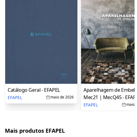
Catálogo Geral - EFAPEL
Aparelhagem de Embebe
Mec21 | MecQ45 - EFAP
EFAPEL
maio de 2026
EFAPEL
maio 
Mais produtos EFAPEL