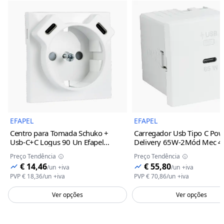
Imagem do Produto
Imagem 
EFAPEL
EFAPEL
Centro para Tomada Schuko +
Carregador Usb Tipo C Pow
Usb-C+C Logus 90 Un Efapel
Delivery 65W-2Mód Mec 4
Alumina
Efapel
Alumina
Preço Tendência
Preço Tendência
€ 14,46
€ 55,80
/
un
+iva
/
un
+iva
PVP
€ 18,36
/
un
+iva
PVP
€ 70,86
/
un
+iva
Ver opções
Ver opções