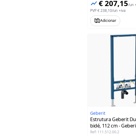
€ 207,15
/
un
PVP
€ 238,10
/
un
+iva
Adicionar
Geberit
Estrutura Geberit Du
bidé, 112 cm - Geberi
Ref
:
111.512.00.2