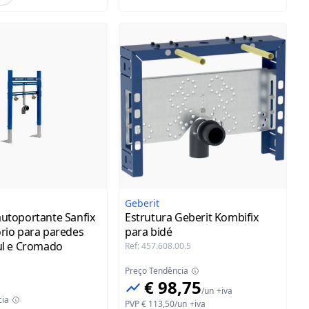
Geberit
autoportante Sanfix
Estrutura Geberit Kombifix
ório para paredes
para bidé
zul e Cromado
Ref
:
457.608.00.5
Preço Tendência
€ 98,75
/
un
+iva
cia
PVP
€ 113,50
/
un
+iva