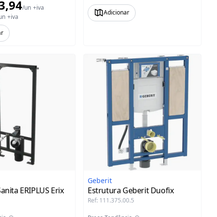
3,94
/
un
+iva
Adicionar
un
+iva
ar
Geberit
Sanita ERIPLUS Erix
Estrutura Geberit Duofix
Ref
:
111.375.00.5