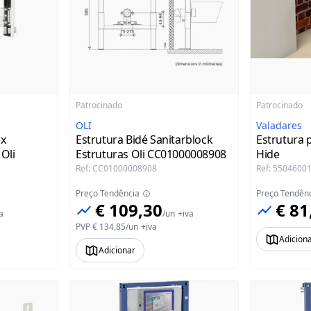
Patrocinado
Patrocinado
OLI
Valadares
ex
Estrutura Bidé Sanitarblock
Estrutura 
Oli
Estruturas Oli CC01000008908
Hide
Ref
:
CC01000008908
Ref
:
5504600
Preço Tendência
Preço Tendên
€ 109,30
€ 81
a
/
un
+iva
PVP
€ 134,85
/
un
+iva
Adicion
Adicionar