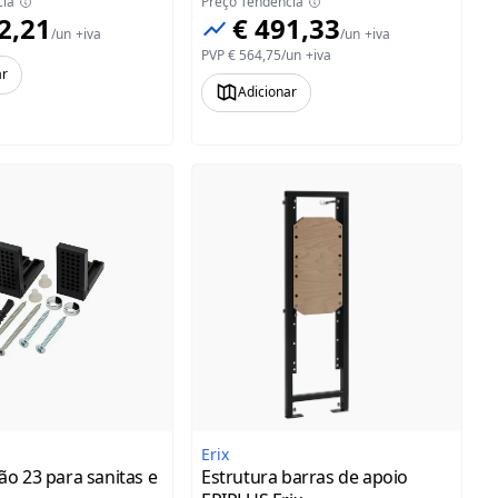
cia
Preço Tendência
2,21
€ 491,33
/
un
+iva
/
un
+iva
PVP
€ 564,75
/
un
+iva
ar
Adicionar
Erix
ção 23 para sanitas e
Estrutura barras de apoio