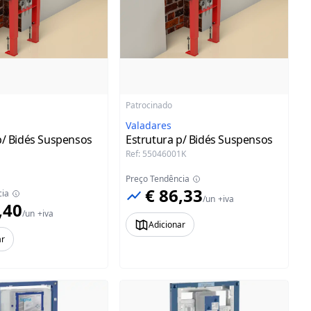
Patrocinado
Valadares
p/ Bidés Suspensos
Estrutura p/ Bidés Suspensos
Ref
:
55046001K
1
Preço Tendência
€ 86,33
cia
/
un
+iva
,40
/
un
+iva
Adicionar
ar