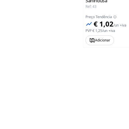
Sanindusa
Ref
:
43
Preço Tendência
€ 1,02
/
un
+iva
PVP
€ 1,25
/
un
+iva
Adicionar