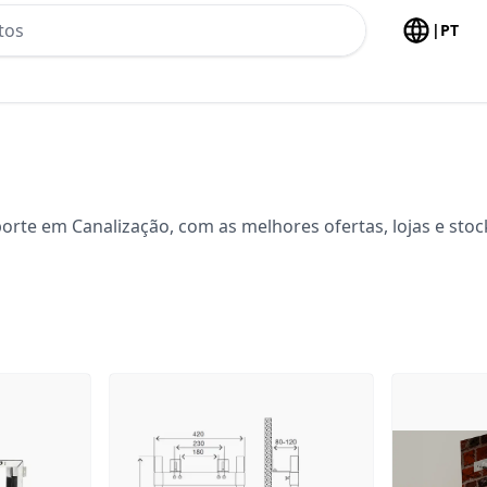
h no header
|
PT
orte em Canalização, com as melhores ofertas, lojas e sto