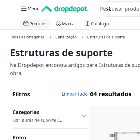
commerce searc
Menu
Procurar
Produtos
Marcas
Catálogos
Todas as categorias
Canalização
Estruturas de suporte
Estruturas de suporte
Na Dropdepot encontra artigos para Estruturas de sup
obra.
64 resultados
Filtros
Limpar tudo
Categorias
Estruturas de suporte /
Autoclismos e cisternas / Valvulas
e sifões
Preço