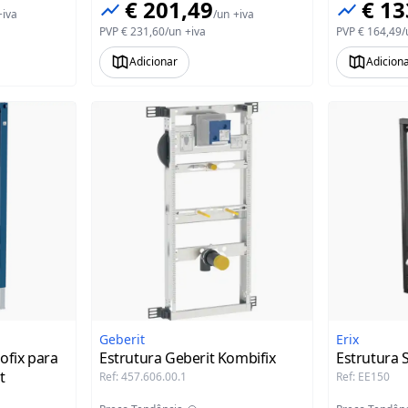
€ 201,49
€ 13
+iva
/
un
+iva
PVP
€ 231,60
/
un
+iva
PVP
€ 164,49
/
Adicionar
Adicion
Geberit
Erix
ofix para
Estrutura Geberit Kombifix
Estrutura 
t
Ref
:
457.606.00.1
Ref
:
EE150