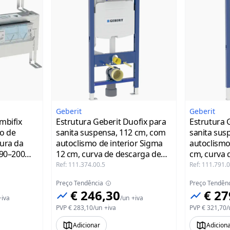
Geberit
Geberit
mbifix
Estrutura Geberit Duofix para
Estrutura 
ão de
sanita suspensa, 112 cm, com
sanita sus
tura da
autoclismo de interior Sigma
autoclismo
 90–200
12 cm, curva de descarga de
cm, curva 
PVC - Geberit
Ref
:
111.374.00.5
Ref
:
111.791.0
Preço Tendência
Preço Tendên
€ 246,30
€ 27
+iva
/
un
+iva
PVP
€ 283,10
/
un
+iva
PVP
€ 321,70
/
Adicionar
Adicion