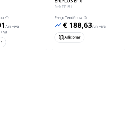
ERIPLUS Erix
Ref
:
EE151
cia
Preço Tendência
01
€ 188,63
/
un
+iva
/
un
+iva
+iva
Adicionar
ar