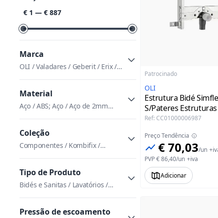
Classificar por preço
€ 1
—
€ 887
Marca
OLI / Valadares / Geberit / Erix /
Patrocinado
Sanindusa
OLI
Material
Estrutura Bidé Simfl
Aço / ABS; Aço / Aço de 2mm
S/Pateres Estruturas 
revestido a epóxi
Ref
:
CC01000006987
Coleção
Preço Tendência
€ 70,03
Componentes / Kombifix /
/
un
+iv
Sanbest / Sanfix
PVP
€ 86,40
/
un
+iva
Tipo de Produto
Adicionar
Bidés e Sanitas / Lavatórios /
Sistemas de Instalação e
Descarga
Pressão de escoamento