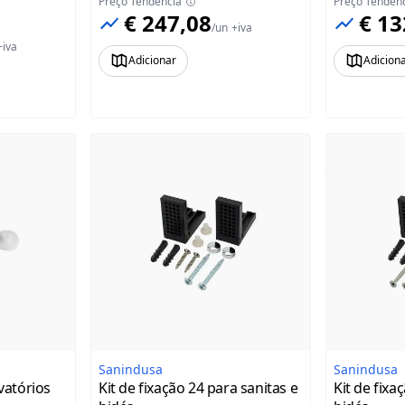
Preço Tendência
Preço Tendên
€ 247,08
€ 13
/
un
+iva
+iva
Adicionar
Adicion
Sanindusa
Sanindusa
avatórios
Kit de fixação 24 para sanitas e
Kit de fixa