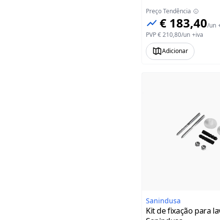
Preço Tendência
€ 183,40
/
un
PVP
€ 210,80
/
un
+iva
Adicionar
Sanindusa
Kit de fixação para l