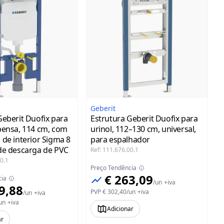
Geberit
Geberit Duofix para
Estrutura Geberit Duofix para
pensa, 114 cm, com
urinol, 112–130 cm, universal,
 de interior Sigma 8
para espalhador
de descarga de PVC
Ref
:
111.676.00.1
0.1
Preço Tendência
€ 263,09
cia
/
un
+iva
9,88
PVP
€ 302,40
/
un
+iva
/
un
+iva
un
+iva
Adicionar
ar