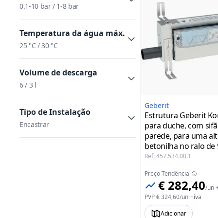
0.1-10 bar / 1-8 bar
Temperatura da água máx.
25 °C / 30 °C
Volume de descarga
6 / 3 l
Geberit
Tipo de Instalação
Estrutura Geberit Ko
Encastrar
para duche, com sif
parede, para uma al
betonilha no ralo de
mm - Geberit
Ref
:
457.534.00.1
Preço Tendência
€ 282,40
/
un
PVP
€ 324,60
/
un
+iva
Adicionar