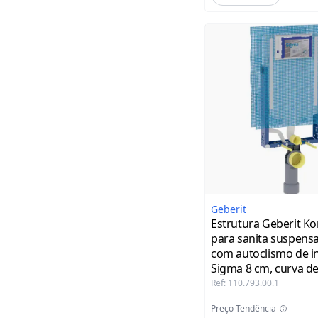
Geberit
Estrutura Geberit Ko
para sanita suspensa
com autoclismo de in
Sigma 8 cm, curva d
de PVC
Ref
:
110.793.00.1
Preço Tendência