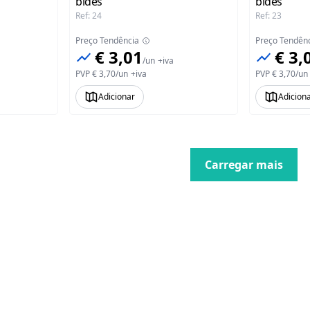
bidés
bidés
Ref
:
24
Ref
:
23
Preço Tendência
Preço Tendên
€ 3,01
€ 3,
/
un
+iva
PVP
€ 3,70
/
un
+iva
PVP
€ 3,70
/
un
Adicionar
Adicion
Carregar mais