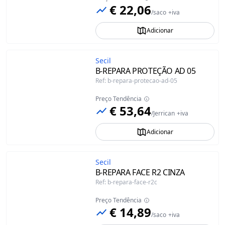
€ 22,06
/
saco
+iva
Adicionar
Secil
B-REPARA PROTEÇÃO AD 05
Ref
:
b-repara-protecao-ad-05
Preço Tendência
€ 53,64
/
Jerrican
+iva
Adicionar
Secil
B-REPARA FACE R2 CINZA
Ref
:
b-repara-face-r2c
Preço Tendência
€ 14,89
/
saco
+iva