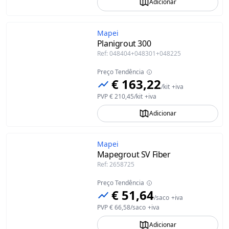
Adicionar
Mapei
Planigrout 300
Ref
:
048404+048301+048225
Preço Tendência
€ 163,22
/
kit
+iva
PVP
€ 210,45
/
kit
+iva
Adicionar
Mapei
Mapegrout SV Fiber
Ref
:
2658725
Preço Tendência
€ 51,64
/
saco
+iva
PVP
€ 66,58
/
saco
+iva
Adicionar