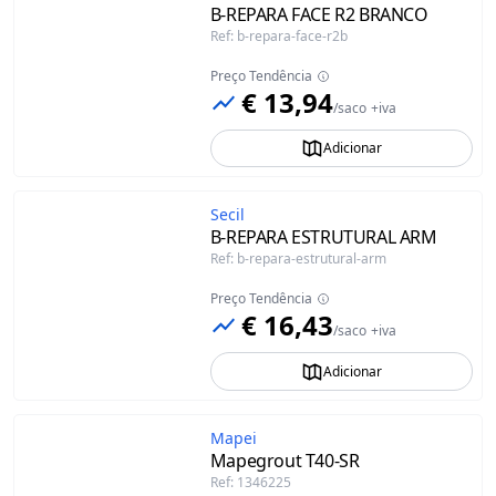
B-REPARA FACE R2 BRANCO
Ref
:
b-repara-face-r2b
Preço Tendência
€ 13,94
/
saco
+iva
Adicionar
Secil
B-REPARA ESTRUTURAL ARM
Ref
:
b-repara-estrutural-arm
Preço Tendência
€ 16,43
/
saco
+iva
Adicionar
Mapei
Mapegrout T40-SR
Ref
:
1346225