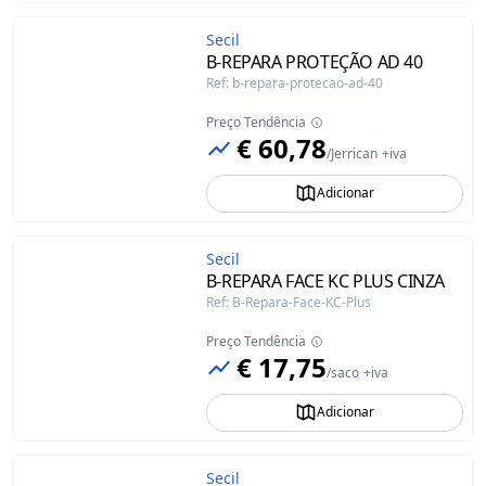
Secil
B-REPARA PROTEÇÃO AD 40
Ref
:
b-repara-protecao-ad-40
Preço Tendência
€ 60,78
/
Jerrican
+iva
Adicionar
Secil
B-REPARA FACE KC PLUS CINZA
Ref
:
B-Repara-Face-KC-Plus
Preço Tendência
€ 17,75
/
saco
+iva
Adicionar
Secil