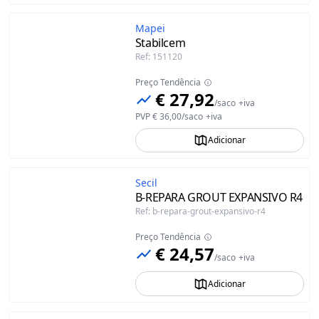
Mapei
Stabilcem
Ref
:
151120
Preço Tendência
€ 27,92
/
saco
+iva
PVP
€ 36,00
/
saco
+iva
Adicionar
Secil
B-REPARA GROUT EXPANSIVO R4
Ref
:
b-repara-grout-expansivo-r4
Preço Tendência
€ 24,57
/
saco
+iva
Adicionar