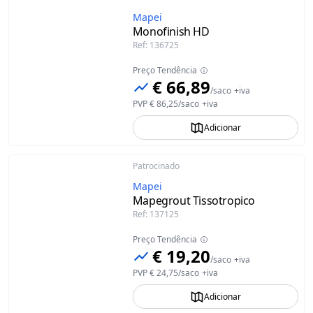
Mapei
Monofinish HD
Ref
:
136725
Preço Tendência
€ 66,89
/
saco
+iva
PVP
€ 86,25
/
saco
+iva
Adicionar
Patrocinado
Mapei
Mapegrout Tissotropico
Ref
:
137125
Preço Tendência
€ 19,20
/
saco
+iva
PVP
€ 24,75
/
saco
+iva
Adicionar