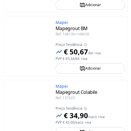
Adicionar
Mapei
Mapegrout BM
Ref
:
148130+148630
Preço Tendência
€ 50,67
/
kit
+iva
PVP
€ 65,34
/
kit
+iva
Adicionar
Mapei
Mapegrout Colabile
Ref
:
137625
Preço Tendência
€ 34,90
/
saco
+iva
PVP
€ 45,00
/
saco
+iva