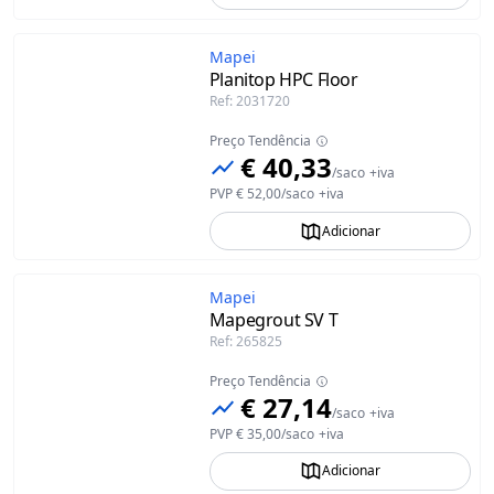
Mapei
Planitop HPC Floor
Ref
:
2031720
Preço Tendência
€ 40,33
/
saco
+iva
PVP
€ 52,00
/
saco
+iva
Adicionar
Mapei
Mapegrout SV T
Ref
:
265825
Preço Tendência
€ 27,14
/
saco
+iva
PVP
€ 35,00
/
saco
+iva
Adicionar