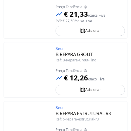
Preço Tendência
€ 21,33
/
caixa
+iva
PVP
€ 27,50
/
caixa
+iva
Adicionar
Secil
B-REPARA GROUT
Ref
:
B-Repara-Grout-Fino
Preço Tendência
€ 12,26
/
saco
+iva
Adicionar
Secil
B-REPARA ESTRUTURAL R3
Ref
:
b-repara-estrutural-r3
Preço Tendência