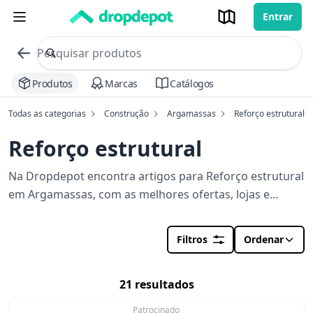
Entrar
commerce search no header
Procurar
Produtos
Marcas
Catálogos
Todas as categorias
Construção
Argamassas
Reforço estrutural
Reforço estrutural
Na Dropdepot encontra artigos para Reforço estrutural
em Argamassas, com as melhores ofertas, lojas e
stocks perto de si. Orçamento em segundos para a sua
obra.
Filtros
Ordenar
21 resultados
Patrocinado