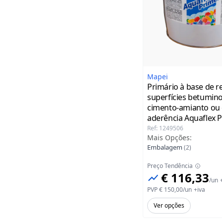
Mapei
Primário à base de r
superfícies betumin
cimento-amianto ou 
aderência Aquaflex 
Mapei
Lata 6 kg
Ref
:
1249506
Mais Opções
:
Embalagem
(
2
)
Preço Tendência
€ 116,33
/
un
PVP
€ 150,00
/
un
+iva
Ver opções