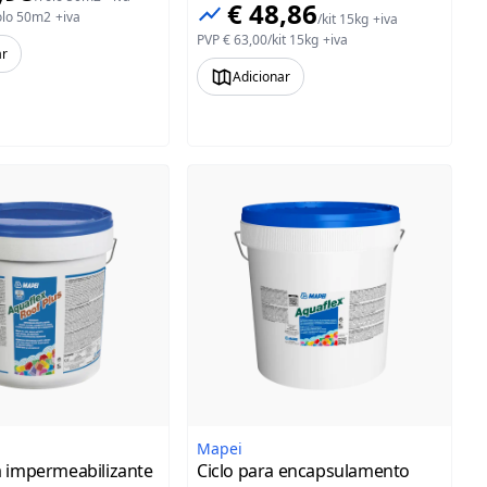
€ 48,86
olo 50m2
+iva
/
kit 15kg
+iva
PVP
€ 63,00
/
kit 15kg
+iva
ar
Adicionar
Mapei
impermeabilizante
Ciclo para encapsulamento