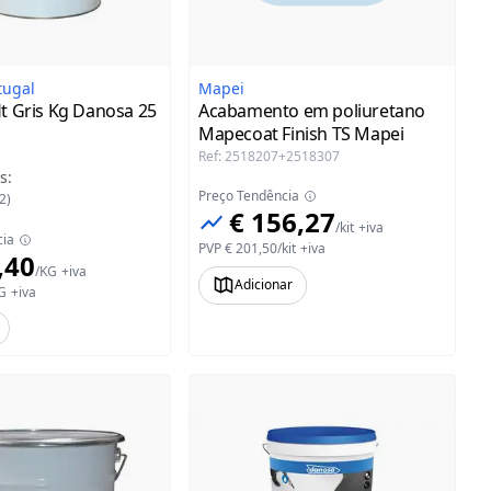
tugal
Mapei
t Gris Kg Danosa
25
Acabamento em poliuretano
Mapecoat Finish TS Mapei
Ref
:
2518207+2518307
s
:
Preço Tendência
2
)
€ 156,27
/
kit
+iva
cia
PVP
€ 201,50
/
kit
+iva
,40
/
KG
+iva
Adicionar
G
+iva