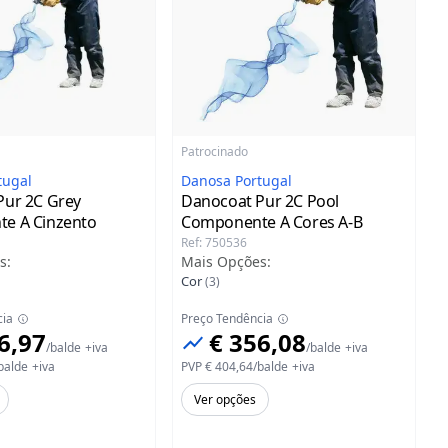
Patrocinado
tugal
Danosa Portugal
Pur 2C Grey
Danocoat Pur 2C Pool
te A
Cinzento
Componente A
Cores A-B
Ref
:
750536
s
:
Mais Opções
:
Cor
(
3
)
cia
Preço Tendência
6,97
€ 356,08
/
balde
+iva
/
balde
+iva
balde
+iva
PVP
€ 404,64
/
balde
+iva
Ver opções