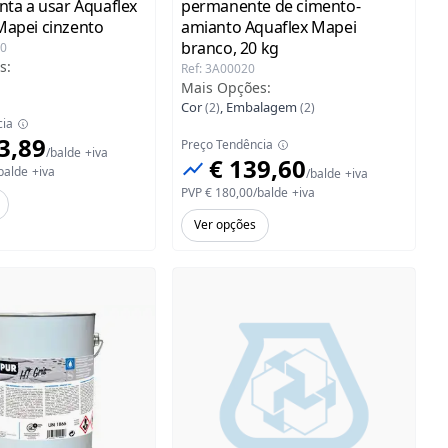
onta a usar Aquaflex
permanente de cimento-
Mapei
cinzento
amianto Aquaflex Mapei
branco, 20 kg
20
s
:
Ref
:
3A00020
Mais Opções
:
Cor
,
Embalagem
(
2
)
(
2
)
cia
3,89
Preço Tendência
/
balde
+iva
€ 139,60
balde
+iva
/
balde
+iva
PVP
€ 180,00
/
balde
+iva
Ver opções