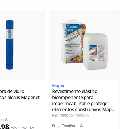
Mapei
bra de vidro
Revestimento elástico
 aos álcalis Mapenet
bicomponente para
impermeabilizar e proteger
elementos construtivos Mape-
Antique Ecolastic
Ref
:
1899515+1899615
cia
,98
Preço Tendência
/
rolo 50m2
+iva