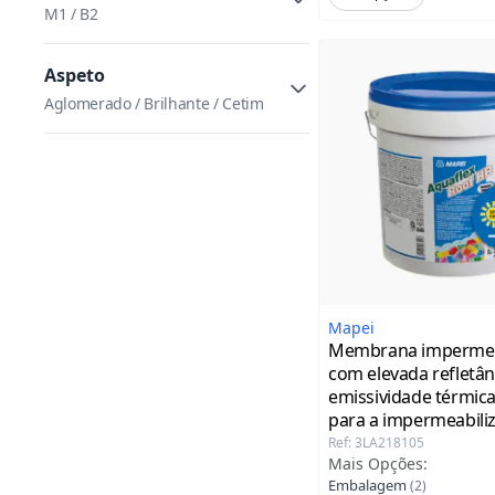
APLICAÇÃO: em duas demãos
M1 / B2
com rolo de pelo curto ou por
pulverização com sistema
Aspeto
"airless". / APLICAÇÃO: pistola,
espátula. / APLICAÇÃO:
Aglomerado / Brilhante / Cetim
pulverizador de água,
pulverização (airless), com
espátula ou a rolo. / APLICAÇÃO:
rolo ou por pulverização.
Mapei
Membrana impermea
com elevada refletân
emissividade térmica
para a impermeabili
coberturas, Aquaflex
Ref
:
3LA218105
Mais Opções
:
Fiber HR Mapei bran
Embalagem
(
2
)