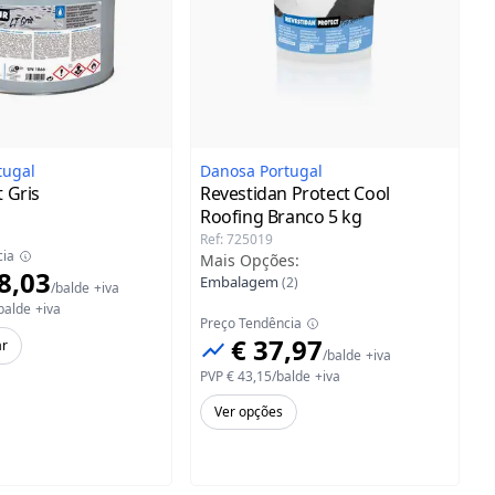
tugal
Danosa Portugal
 Gris
Revestidan Protect Cool
Roofing Branco
5 kg
Ref
:
725019
cia
Mais Opções
:
8,03
Embalagem
(
2
)
/
balde
+iva
balde
+iva
Preço Tendência
€ 37,97
ar
/
balde
+iva
PVP
€ 43,15
/
balde
+iva
Ver opções