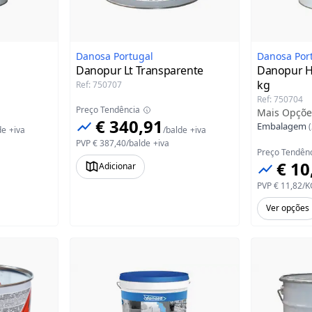
Danosa Portugal
Danosa Por
Danopur Lt Transparente
Danopur H
kg
Ref
:
750707
Ref
:
750704
Preço Tendência
Mais Opçõe
€ 340,91
Embalagem
(
de
+iva
/
balde
+iva
PVP
€ 387,40
/
balde
+iva
Preço Tendên
€ 10
Adicionar
PVP
€ 11,82
/
K
Ver opções