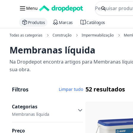
commerce searc
Menu
Procurar
Produtos
Marcas
Catálogos
Todas as categorias
Construção
Impermeabilização
Memb
Membranas líquida
Na Dropdepot encontra artigos para Membranas líquid
sua obra.
52 resultados
Filtros
Limpar tudo
Categorias
Membranas líquida
Preço