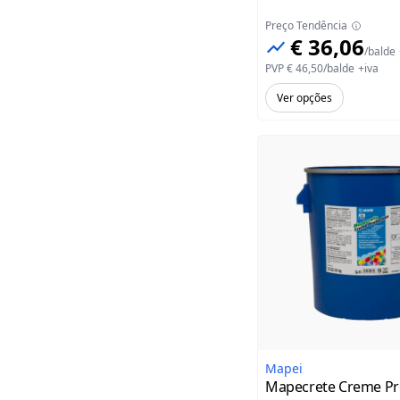
Preço Tendência
€ 36,06
/
balde
PVP
€ 46,50
/
balde
+iva
Ver opções
Mapei
Mapecrete Creme Pr