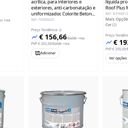
acrílica, para interiores e
líquida pr
exteriores, anti-carbonatação e
Roof Plus 
uniformizador, Colorite Beton
Ref
:
3LP4491
Mais Opçõe
Mapei
Ref
:
7V000020
ão
+iva
Cor
(
2
)
Preço Tendência
€ 156,66
Preço Tendên
/
balde
+iva
€ 19
PVP
€ 202,00
/
balde
+iva
PVP
€ 250,00
/
Adicionar
Ver opções