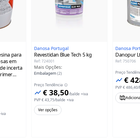
Danosa Portugal
Danosa Por
esina para
Revestidan Blue Tech
5 kg
Danopur Lt
osas em
Ref
:
724001
Ref
:
750706
Mais Opções
:
de incerta
Preço Tendên
Embalagem
(
2
)
Primer
€ 42
Preço Tendência
PVP
€ 486,40
/
€ 38,50
/
balde
+iva
Adicion
PVP
€ 43,75
/
balde
+iva
Ver opções
+iva