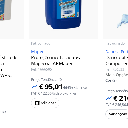
Patrocinado
Patrocinado
Mapei
Danosa Por
ástica de
Proteção incolor aquosa
Danocoat 
 a
Mapecoat AF Mapei
Componen
em
Ref
:
1666505
Ref
:
750533
Mais Opçõe
m WPS
Preço Tendência
Cor
(
3
)
€ 95,01
/
bidão 5kg
+iva
Preço Tendên
PVP
€ 122,50
/
bidão 5kg
+iva
€ 21
Adicionar
PVP
€ 246,56
/
+iva
Ver opções