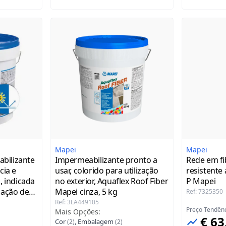
Mapei
Mapei
bilizante
Impermeabilizante pronto a
Rede em fi
cia e
usar, colorido para utilização
resistente
, indicada
no exterior, Aquaflex Roof Fiber
P Mapei
zação de
Mapei
cinza, 5 kg
Ref
:
7325350
 Roof
Ref
:
3LA449105
Preço Tendên
Mais Opções
:
co
5 kg
€ 63
Cor
,
Embalagem
(
2
)
(
2
)