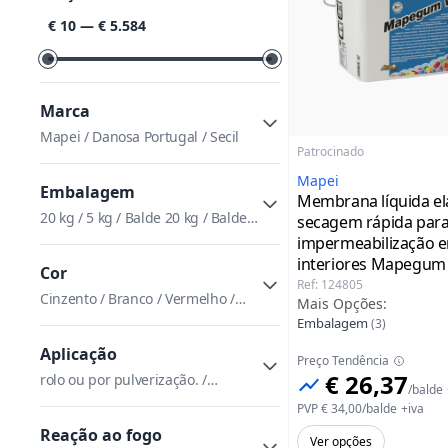
Classificar por preço
€ 10
—
€ 5.584
Marca
Mapei / Danosa Portugal / Secil
Patrocinado
Mapei
Embalagem
Membrana líquida el
20 kg / 5 kg / Balde 20 kg / Balde 5
secagem rápida para
kg / 300 ml / 600 ml / B Bidão /
impermeabilização 
BRANCO Balde CINZENTO Balde
interiores Mapegu
Cor
Mapei
5 kg
Ref
:
124805
Cinzento / Branco / Vermelho /
Mais Opções
:
Cores A-B / Cores C-D / Azul / Azul
Embalagem
(
3
)
piscina / Preto
Aplicação
Preço Tendência
€ 26,37
rolo ou por pulverização. /
/
balde
APLICAÇÃO: com pincel, rolo ou
PVP
€ 34,00
/
balde
+iva
por projeção. / APLICAÇÃO: com
Reação ao fogo
rolo, pincel ou por pulverização. /
Ver opções