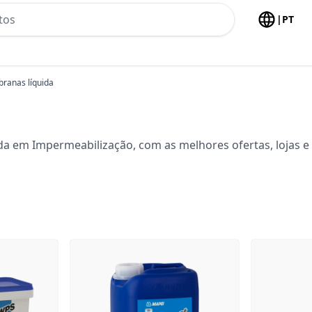
h no header
|
PT
ranas líquida
a em Impermeabilização, com as melhores ofertas, lojas e