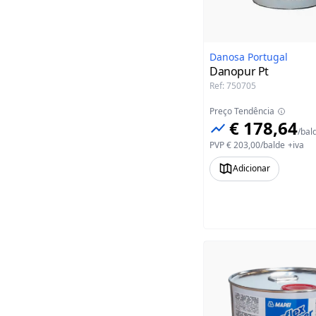
Danosa Portugal
Danopur Pt
Ref
:
750705
Preço Tendência
€ 178,64
/
bal
PVP
€ 203,00
/
balde
+iva
Adicionar