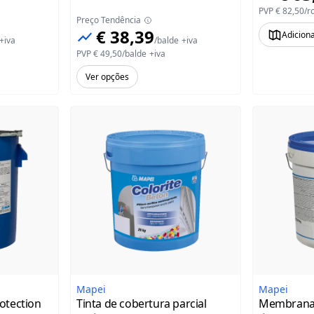
PVP
€ 82,50
/
r
Preço Tendência
€ 38,39
Adicion
+iva
/
balde
+iva
PVP
€ 49,50
/
balde
+iva
Ver opções
Mapei
Mapei
otection
Tinta de cobertura parcial
Membrana 