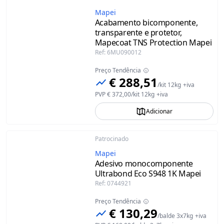
Mapei
Acabamento bicomponente,
transparente e protetor,
Mapecoat TNS Protection Mapei
Ref
:
6MU090012
Preço Tendência
€ 288,51
/
kit 12kg
+iva
PVP
€ 372,00
/
kit 12kg
+iva
Adicionar
Patrocinado
Mapei
Adesivo monocomponente
Ultrabond Eco S948 1K Mapei
Ref
:
0744921
Preço Tendência
€ 130,29
/
balde 3x7kg
+iva