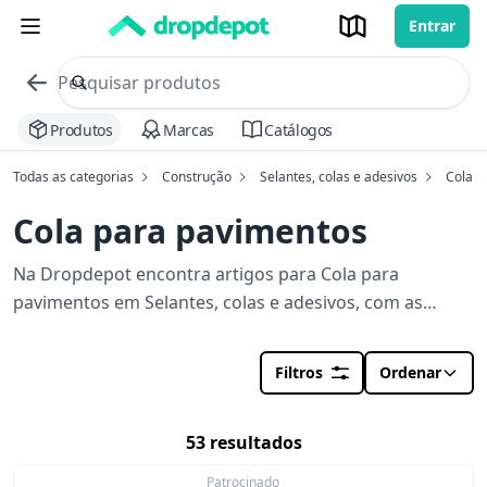
Entrar
commerce search no header
Procurar
Produtos
Marcas
Catálogos
Todas as categorias
Construção
Selantes, colas e adesivos
Cola p
Cola para pavimentos
Na Dropdepot encontra artigos para Cola para
pavimentos em Selantes, colas e adesivos, com as
melhores ofertas, lojas e stocks perto de si. Orçamento
em segundos para a sua obra.
Filtros
Ordenar
53 resultados
Patrocinado