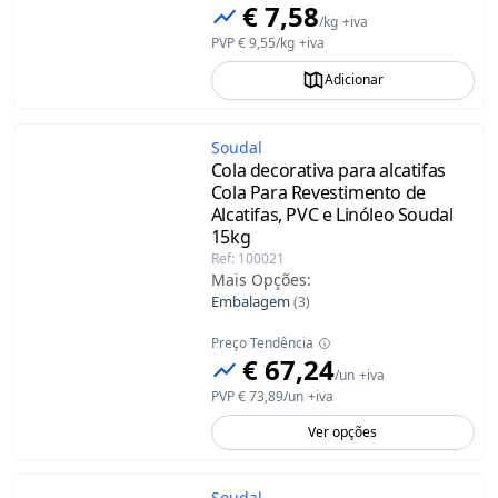
€ 7,58
/
kg
+iva
PVP
€ 9,55
/
kg
+iva
Adicionar
Soudal
Cola decorativa para alcatifas
Cola Para Revestimento de
Alcatifas, PVC e Linóleo Soudal
15kg
Ref
:
100021
Mais Opções
:
Embalagem
(
3
)
Preço Tendência
€ 67,24
/
un
+iva
PVP
€ 73,89
/
un
+iva
Ver opções
Soudal