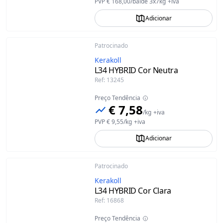
PVP
€ 168,00
/
balde 3x7kg
+iva
Adicionar
Patrocinado
Kerakoll
L34 HYBRID Cor Neutra
Ref
:
13245
Preço Tendência
€ 7,58
/
kg
+iva
PVP
€ 9,55
/
kg
+iva
Adicionar
Patrocinado
Kerakoll
L34 HYBRID Cor Clara
Ref
:
16868
Preço Tendência