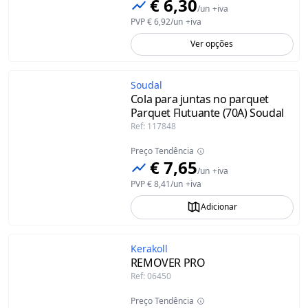
€ 6,30
/
un
+iva
PVP
€ 6,92
/
un
+iva
Ver opções
Soudal
Cola para juntas no parquet
Parquet Flutuante (70A) Soudal
Ref
:
117848
Preço Tendência
€ 7,65
/
un
+iva
PVP
€ 8,41
/
un
+iva
Adicionar
Kerakoll
REMOVER PRO
Ref
:
06450
Preço Tendência