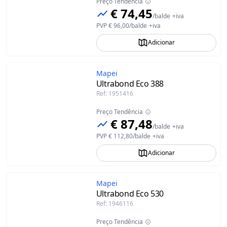
Preço Tendência
€ 74,45
/
balde
+iva
PVP
€ 96,00
/
balde
+iva
Adicionar
Mapei
Ultrabond Eco 388
Ref
:
1951416
Preço Tendência
€ 87,48
/
balde
+iva
PVP
€ 112,80
/
balde
+iva
Adicionar
Mapei
Ultrabond Eco 530
Ref
:
1946116
Preço Tendência