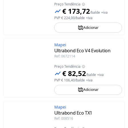
Preço Tendência
€ 173,72
/
balde
+iva
PVP
€ 224,00
/
balde
+iva
Adicionar
Mapei
Ultrabond Eco V4 Evolution
Ref
:
0672114
Preço Tendência
€ 82,52
/
balde
+iva
PVP
€ 106,40
/
balde
+iva
Adicionar
Mapei
Ultrabond Eco TX1
Ref
:
008516