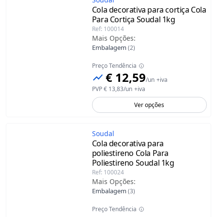
Cola decorativa para cortiça Cola
Para Cortiça Soudal
1kg
Ref
:
100014
Mais Opções
:
Embalagem
(
2
)
Preço Tendência
€ 12,59
/
un
+iva
PVP
€ 13,83
/
un
+iva
Ver opções
Soudal
Cola decorativa para
poliestireno Cola Para
Poliestireno Soudal
1kg
Ref
:
100024
Mais Opções
:
Embalagem
(
3
)
Preço Tendência