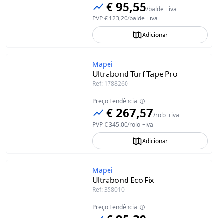
€ 95,55
/
balde
+iva
PVP
€ 123,20
/
balde
+iva
Adicionar
Mapei
Ultrabond Turf Tape Pro
Ref
:
1788260
Preço Tendência
€ 267,57
/
rolo
+iva
PVP
€ 345,00
/
rolo
+iva
Adicionar
Mapei
Ultrabond Eco Fix
Ref
:
358010
Preço Tendência