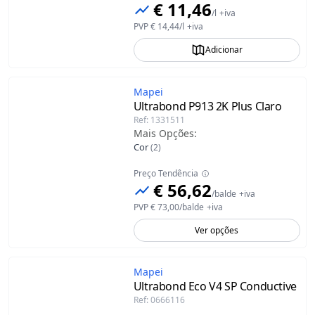
€ 11,46
/
l
+iva
PVP
€ 14,44
/
l
+iva
Adicionar
Mapei
Ultrabond P913 2K Plus
Claro
Ref
:
1331511
Mais Opções
:
Cor
(
2
)
Preço Tendência
€ 56,62
/
balde
+iva
PVP
€ 73,00
/
balde
+iva
Ver opções
Mapei
Ultrabond Eco V4 SP Conductive
Ref
:
0666116