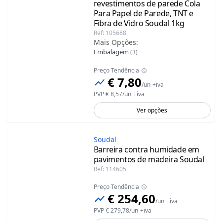
revestimentos de parede Cola
Para Papel de Parede, TNT e
Fibra de Vidro Soudal
1kg
Ref
:
105688
Mais Opções
:
Embalagem
(
3
)
Preço Tendência
€ 7,80
/
un
+iva
PVP
€ 8,57
/
un
+iva
Ver opções
Soudal
Barreira contra humidade em
pavimentos de madeira Soudal
Ref
:
114605
Preço Tendência
€ 254,60
/
un
+iva
PVP
€ 279,78
/
un
+iva