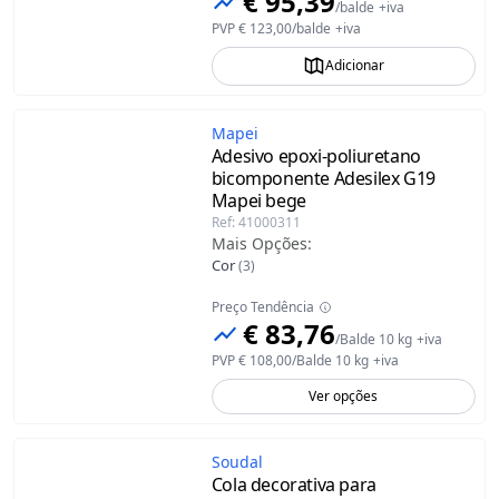
€ 95,39
/
balde
+iva
PVP
€ 123,00
/
balde
+iva
Adicionar
Mapei
Adesivo epoxi-poliuretano
bicomponente Adesilex G19
Mapei
bege
Ref
:
41000311
Mais Opções
:
Cor
(
3
)
Preço Tendência
€ 83,76
/
Balde 10 kg
+iva
PVP
€ 108,00
/
Balde 10 kg
+iva
Ver opções
Soudal
Cola decorativa para