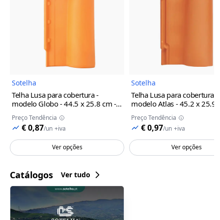
Imagem do Produto
Imagem 
Sotelha
Sotelha
Telha Lusa para cobertura -
Telha Lusa para cobertura -
modelo Globo - 44.5 x 25.8 cm -
modelo Atlas - 45.2 x 25.9 
SOTELHA
Natural
SOTELHA
Natural
Preço Tendência
Preço Tendência
€ 0,87
€ 0,97
/
un
+iva
/
un
+iva
Ver opções
Ver opções
Catálogos
Ver tudo