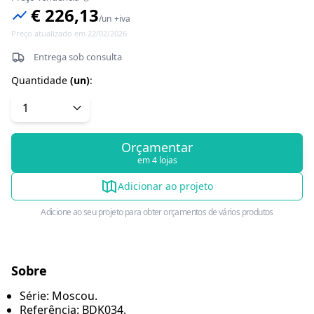
€ 226,13
/
un
+iva
Preço atualizado em 22/02/2026
Entrega sob consulta
Quantidade
(
un
)
:
Orçamentar
em 4 lojas
Adicionar ao projeto
Adicione ao seu projeto para obter orçamentos de vários produtos
Sobre
Série: Moscou.
Referência: BDK034.