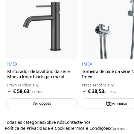
Imagem do Produto
Imagem
IMEX
IMEX
Misturador de lavatório da série
Torneira de bidê da série 
Monza Imex
black gun metal
Imex
Preço Tendência
Preço Tendência
€ 58,63
€ 38,53
/
un
+iva
/
un
+iva
Ver opções
Adicionar
Todas as categorias
Sobre nós
Contacte-nos
Política de Privacidade e Cookies
Termos e Condições
Cookies