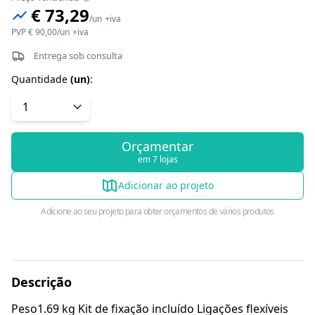
€ 73,29
/
un
+iva
PVP
€ 90,00
/
un
+iva
Entrega sob consulta
Quantidade
(
un
)
:
Orçamentar
em 7 lojas
Adicionar ao projeto
Adicione ao seu projeto para obter orçamentos de vários produtos
Descrição
Peso1.69 kg Kit de fixação incluído Ligações flexíveis