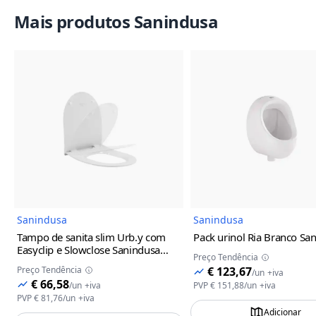
Mais produtos Sanindusa
Imagem do Produto
Imagem
Sanindusa
Sanindusa
Tampo de sanita slim Urb.y com
Pack urinol Ria Branco Sa
Easyclip e Slowclose Sanindusa
Preço Tendência
Branco
Preço Tendência
€ 123,67
/
un
+iva
€ 66,58
/
un
+iva
PVP
€ 151,88
/
un
+iva
PVP
€ 81,76
/
un
+iva
Adicionar