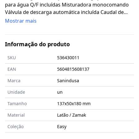
para água Q/F incluídas Misturadora monocomando
Válvula de descarga automática incluída Caudal de
água a 3 Bar - 12.5L/min Tipologia de Instalação: Para
Mostrar mais
bancada
Informação do produto
SKU
536430011
EAN
5604815608137
Marca
Sanindusa
Unidade
un
Tamanho
137x50x180
mm
Material
Latão / Zamak
Coleção
Easy