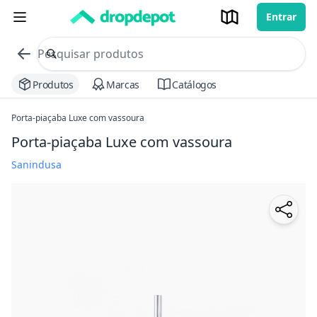
Entrar
commerce search no header
Procurar
Produtos
Marcas
Catálogos
Porta-piaçaba Luxe com vassoura
Porta-piaçaba Luxe com vassoura
Sanindusa