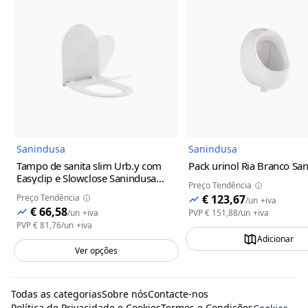
Imagem do Produto
Imagem
Sanindusa
Sanindusa
Tampo de sanita slim Urb.y com
Pack urinol Ria Branco Sa
Easyclip e Slowclose Sanindusa
Preço Tendência
Branco
Preço Tendência
€ 123,67
/
un
+iva
€ 66,58
/
un
+iva
PVP
€ 151,88
/
un
+iva
PVP
€ 81,76
/
un
+iva
Adicionar
Ver opções
Todas as categorias
Sobre nós
Contacte-nos
Política de Privacidade e Cookies
Termos e Condições