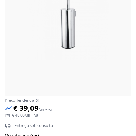
Preço Tendência
€ 39,09
/
un
+iva
PVP
€ 48,00
/
un
+iva
Entrega sob consulta
Quantidade
(
un
)
: