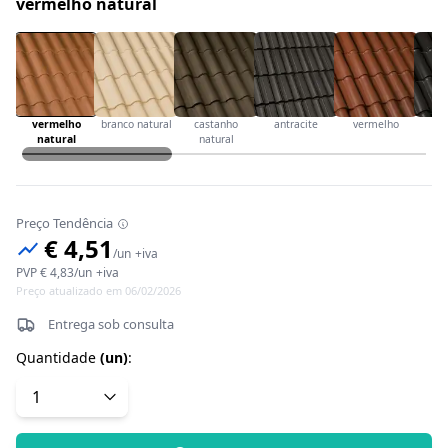
vermelho natural
vermelho
branco natural
castanho
antracite
vermelho
t
natural
natural
Preço Tendência
€ 4,51
/
un
+iva
PVP
€ 4,83
/
un
+iva
Preço atualizado em 06/02/2026
Entrega sob consulta
Quantidade
(
un
)
: