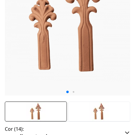
Cor
(
14
):