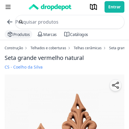
Entrar
commerce search no header
Procurar
Produtos
Marcas
Catálogos
Construção
Telhados e coberturas
Telhas cerâmicas
Seta grande
Seta grande
vermelho natural
CS - Coelho da Silva