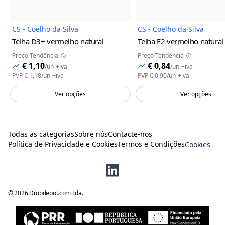
CS - Coelho da Silva
CS - Coelho da Silva
Telha D3+
vermelho natural
Telha F2
vermelho natural
Preço Tendência
Preço Tendência
€ 1,10
€ 0,84
/
un
+iva
/
un
+iva
PVP
€ 1,18
/
un
+iva
PVP
€ 0,90
/
un
+iva
Ver opções
Ver opções
Todas as categorias
Sobre nós
Contacte-nos
Política de Privacidade e Cookies
Termos e Condições
Cookies
©
2026
Dropdepot.com Lda.