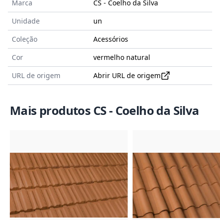
Marca
CS - Coelho da Silva
Unidade
un
Coleção
Acessórios
Cor
vermelho natural
URL de origem
Abrir URL de origem
Mais produtos CS - Coelho da Silva
Imagem do Produto
Imagem