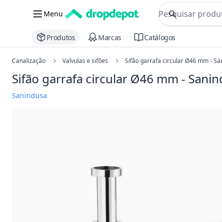
commerce searc
Menu
Procurar
Produtos
Marcas
Catálogos
Canalização
Valvulas e sifões
Sifão garrafa circular Ø46 mm - S
Sifão garrafa circular Ø46 mm - Sani
Sanindusa