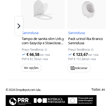
Imagem do Produto
Imagem 
Próximo
Sanindusa
Sanindusa
Tampo de sanita slim Urb.y
Pack urinol Ria Branco
com Easyclip e Slowclose
Sanindusa
Sanindusa
Branco
Preço Tendência
Preço Tendência
€ 66,58
€ 123,67
/
un
+iva
/
un
+iva
PVP
€ 81,76
/
un
+iva
PVP
€ 151,88
/
un
+iva
Ver opções
Adicionar
Todas as
©
2026
Dropdepot.com Lda.