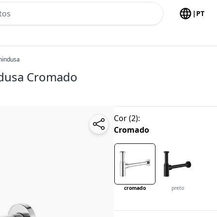
h no header
|
PT
anindusa
ndusa
Cromado
Cor
(
2
):
Cromado
cromado
preto