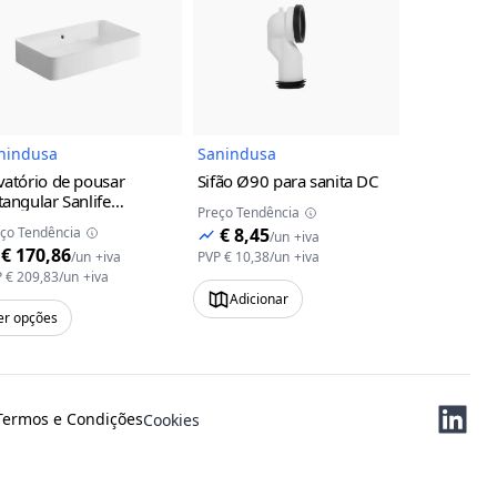
uto
Imagem do Produto
Imagem do Produto
nindusa
Sanindusa
Sanindusa
vatório de pousar
Sifão Ø90 para sanita DC
Lavatório 
tangular Sanlife
Retangular
Preço Tendência
nindusa
60x35
furo para t
ço Tendência
€ 8,45
Preço Tendên
/
un
+iva
Sanindusa
€ 170,86
€ 182,
/
un
+iva
PVP
€ 10,38
/
un
+iva
P
€ 209,83
/
un
+iva
PVP
€ 223,99
Adicionar
er opções
Ver opções
Termos e Condições
Cookies