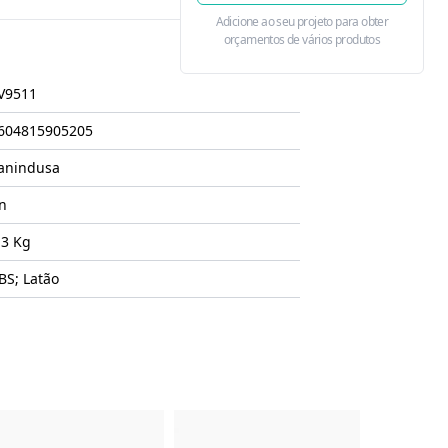
Adicione ao seu projeto para obter
orçamentos de vários produtos
V9511
604815905205
anindusa
n
.3 Kg
BS; Latão