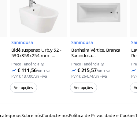
do Produto
Imagem do Produto
Imagem do Prod
Sanindusa
Sanindusa
Sa
Bidé suspenso Urb.y 52 -
Banheira Vértice, Branca
La
530x358x254 mm -
Sanindusa
Re
Sanindusa
Branco
1750x800x405mm
Sa
Preço Tendência
Preço Tendência
Pre
€ 111,56
€ 215,57
/
un
+iva
/
un
+iva
PVP
€ 137,00
/
un
+iva
PVP
€ 264,74
/
un
+iva
PV
Ver opções
Ver opções
V
 categorias
Sobre nós
Contacte-nos
Política de Privacidade e Cookies