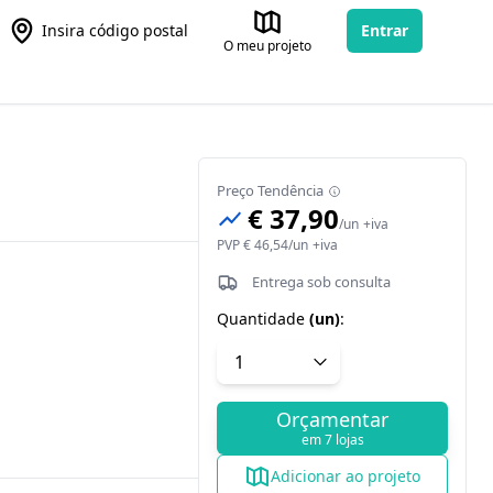
Insira código postal
Entrar
O meu projeto
Preço Tendência
€ 37,90
/
un
+iva
PVP
€ 46,54
/
un
+iva
Entrega sob consulta
Quantidade
(
un
)
:
Orçamentar
em 7 lojas
Adicionar ao projeto