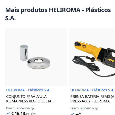
Mais produtos HELIROMA - Plásticos
S.A.
Imagem do Produto
Imagem
HELIROMA - Plásticos S.A.
HELIROMA - Plásticos S.A.
CONJUNTO P/ VÁLVULA
PRENSA BATERIA REMS (A
KLIMAPRESS REG. OCULTA
PRESS ACC) HELIROMA
BRANCA 16/32 HELIROMA
Preço Tendência
Preço Tendência
--*
€ 16,13
/
Pc
+iva