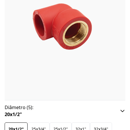
Diâmetro
(
5
):
20x1/2"
20x1/2"
25x3/4"
25x1/2"
32x1"
32x3/4"