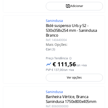
Adicionar
Sanindusa
Bidé suspenso Urb.y 52 -
530x358x254 mm - Sanindusa
Branco
Ref
:
140440004
Mais Opções
:
Cor
(
3
)
Preço Tendência
€ 111,56
/
un
+iva
PVP
€ 137,00
/
un
+iva
Ver opções
Sanindusa
Banheira Vértice, Branca
Sanindusa
1750x800x405mm
Ref
:
8060000000