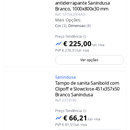
antiderrapante Sanindusa
Branco, 1000x800x30 mm
Ref
:
107542004AD
Mais Opções
:
Cor
,
Dimensao
(
3
)
(
8
)
Preço Tendência
€ 225,00
/
un
+iva
PVP
€ 276,31
/
un
+iva
Ver opções
Sanindusa
Tampo de sanita Sanibold com
Clipoff e Slowclose 451x357x50
Branco Sanindusa
Ref
:
2373100
Preço Tendência
€ 66,21
/
un
+iva
PVP
€ 81,31
/
un
+iva