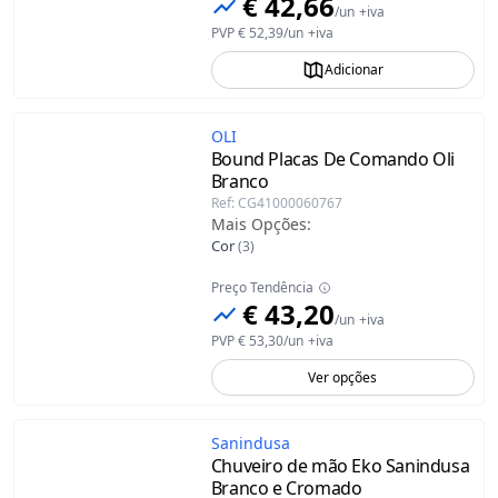
€ 42,66
/
un
+iva
PVP
€ 52,39
/
un
+iva
Adicionar
OLI
Bound Placas De Comando Oli
Branco
Ref
:
CG41000060767
Mais Opções
:
Cor
(
3
)
Preço Tendência
€ 43,20
/
un
+iva
PVP
€ 53,30
/
un
+iva
Ver opções
Sanindusa
Chuveiro de mão Eko Sanindusa
Branco e Cromado