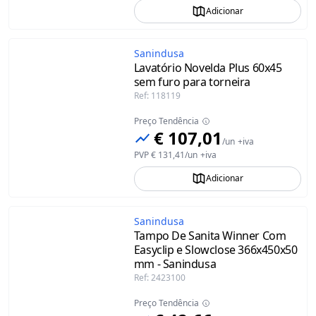
Adicionar
Sanindusa
Lavatório Novelda Plus 60x45
sem furo para torneira
Ref
:
118119
Preço Tendência
€ 107,01
/
un
+iva
PVP
€ 131,41
/
un
+iva
Adicionar
Sanindusa
Tampo De Sanita Winner Com
Easyclip e Slowclose 366x450x50
mm - Sanindusa
Ref
:
2423100
Preço Tendência