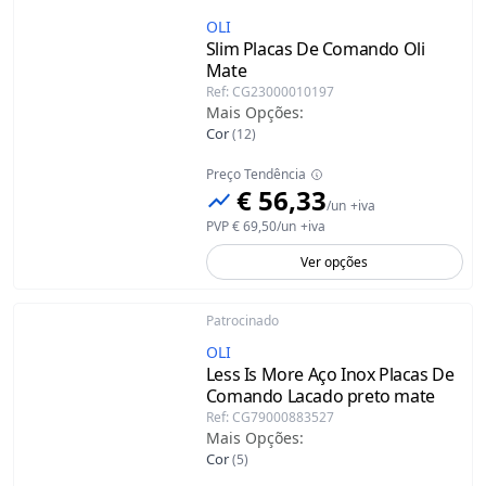
OLI
Slim Placas De Comando Oli
Mate
Ref
:
CG23000010197
Mais Opções
:
Cor
(
12
)
Preço Tendência
€ 56,33
/
un
+iva
PVP
€ 69,50
/
un
+iva
Ver opções
Patrocinado
OLI
Less Is More Aço Inox Placas De
Comando
Lacado preto mate
Ref
:
CG79000883527
Mais Opções
:
Cor
(
5
)