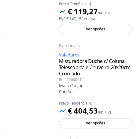
Preço Tendência
€ 119,27
/
un
+iva
PVP
€ 147,15
/
un
+iva
Ver opções
Patrocinado
Valadares
Misturadora Duche c/ Coluna
Telescópica e Chuveiro 20x20cm
Cromado
Ref
:
50680612
Mais Opções
:
Cor
(
3
)
Preço Tendência
€ 404,53
/
un
+iva
Ver opções