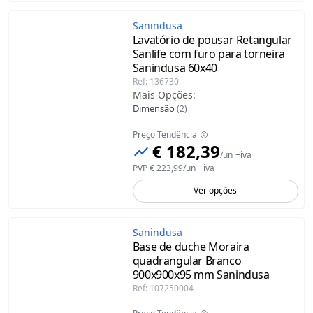
Sanindusa
Lavatório de pousar Retangular
Sanlife com furo para torneira
Sanindusa
60x40
Ref
:
136730
Mais Opções
:
Dimensão
(
2
)
Preço Tendência
€ 182,39
/
un
+iva
PVP
€ 223,99
/
un
+iva
Ver opções
Sanindusa
Base de duche Moraira
quadrangular Branco
900x900x95 mm Sanindusa
Ref
:
107250004