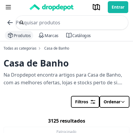
Entrar
commerce search no header
Procurar
Produtos
Marcas
Catálogos
Todas as categorias
Casa de Banho
Casa de Banho
Na Dropdepot encontra artigos para Casa de Banho,
com as melhores ofertas, lojas e stocks perto de si.
Orçamento em segundos para a sua obra.
Filtros
Ordenar
3125 resultados
Patrocinado