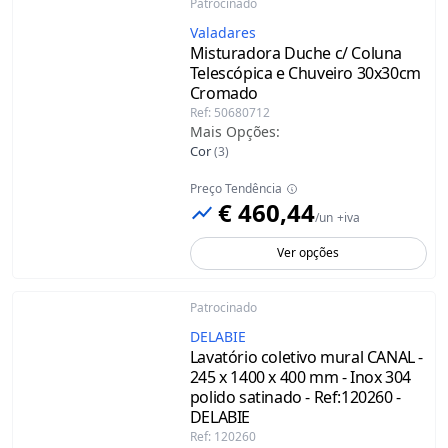
Patrocinado
Valadares
Misturadora Duche c/ Coluna
Telescópica e Chuveiro 30x30cm
Cromado
Ref
:
50680712
Mais Opções
:
Cor
(
3
)
Preço Tendência
€ 460,44
/
un
+iva
Ver opções
Patrocinado
DELABIE
Lavatório coletivo mural CANAL -
245 x 1400 x 400 mm - Inox 304
polido satinado - Ref:120260 -
DELABIE
Ref
:
120260