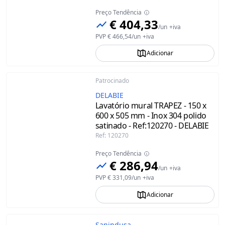
Preço Tendência
€ 404,33
/
un
+iva
PVP
€ 466,54
/
un
+iva
Adicionar
Patrocinado
DELABIE
Lavatório mural TRAPEZ - 150 x
600 x 505 mm - Inox 304 polido
satinado - Ref:120270 - DELABIE
Ref
:
120270
Preço Tendência
€ 286,94
/
un
+iva
PVP
€ 331,09
/
un
+iva
Adicionar
Sanindusa