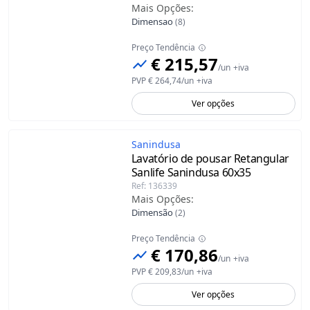
Mais Opções
:
Dimensao
(
8
)
Preço Tendência
€ 215,57
/
un
+iva
PVP
€ 264,74
/
un
+iva
Ver opções
Sanindusa
Lavatório de pousar Retangular
Sanlife Sanindusa
60x35
Ref
:
136339
Mais Opções
:
Dimensão
(
2
)
Preço Tendência
€ 170,86
/
un
+iva
PVP
€ 209,83
/
un
+iva
Ver opções