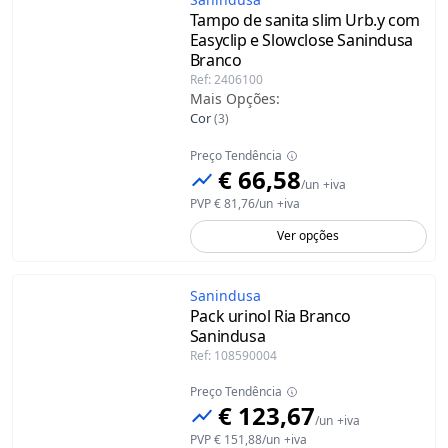
Tampo de sanita slim Urb.y com
Easyclip e Slowclose Sanindusa
Branco
Ref
:
2406100
Mais Opções
:
Cor
(
3
)
Preço Tendência
€ 66,58
/
un
+iva
PVP
€ 81,76
/
un
+iva
Ver opções
Sanindusa
Pack urinol Ria Branco
Sanindusa
Ref
:
108590004
Preço Tendência
€ 123,67
/
un
+iva
PVP
€ 151,88
/
un
+iva