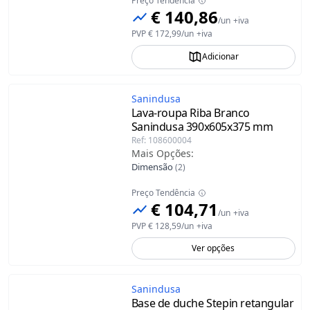
Preço Tendência
€ 140,86
/
un
+iva
PVP
€ 172,99
/
un
+iva
Adicionar
Sanindusa
Lava-roupa Riba Branco
Sanindusa
390x605x375 mm
Ref
:
108600004
Mais Opções
:
Dimensão
(
2
)
Preço Tendência
€ 104,71
/
un
+iva
PVP
€ 128,59
/
un
+iva
Ver opções
Sanindusa
Base de duche Stepin retangular