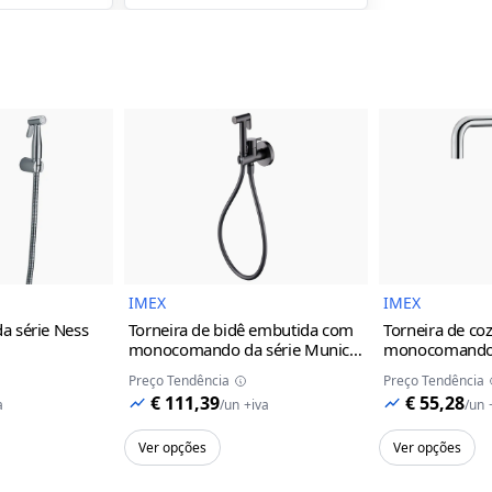
magem do Produto
Imagem do Produto
IMEX
IMEX
da série Ness
Torneira de bidê embutida com
Torneira de co
monocomando da série Munich
monocomando d
Imex
black gun metal
Imex
cinza/c
Preço Tendência
Preço Tendência
€ 111,39
€ 55,28
a
/
un
+iva
/
un
Ver opções
Ver opções