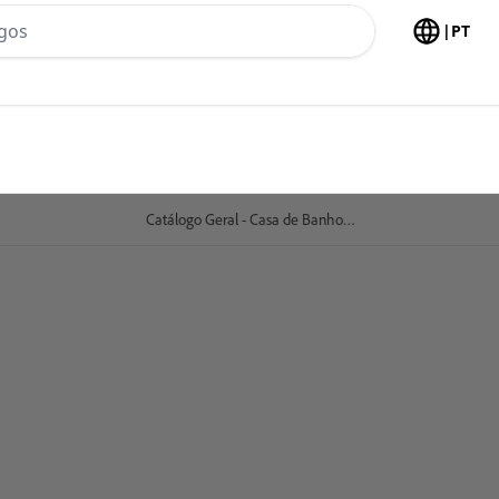
h no header
|
PT