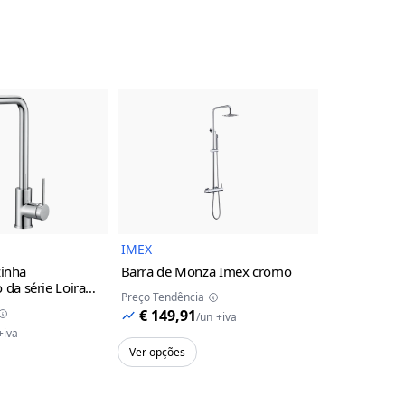
Imagem do Produto
Imagem do Produto
IMEX
IMEX
zinha
Barra de Monza Imex
cromo
Barra de chu
a série Loira
da série Mo
Preço Tendência
hampanhe
€ 149,91
Preço Tendênc
/
un
+iva
€ 179,2
+iva
Ver opções
Ver opções