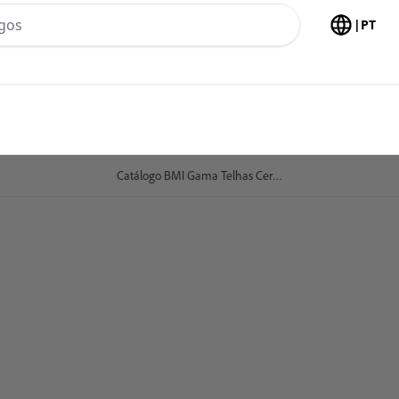
h no header
|
PT