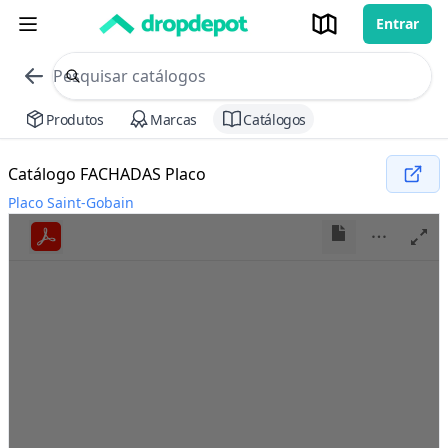
Entrar
commerce search no header
Procurar
Produtos
Marcas
Catálogos
Catálogo FACHADAS Placo
Placo Saint-Gobain