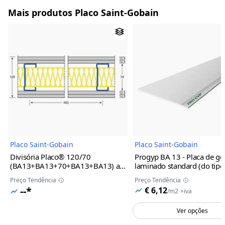
Mais produtos Placo Saint-Gobain
Imagem do Produto
Imagem 
Placo Saint-Gobain
Placo Saint-Gobain
Divisória Placo® 120/70
Progyp BA 13 - Placa de ge
(BA13+BA13+70+BA13+BA13) a
laminado standard (do tipo 
600 mm com lã mineral - UPLC-
PLACO
2 m, 12.5 mm, 0.6
Preço Tendência
Preço Tendência
P063F - Saint-Gobain
--*
€ 6,12
/
m2
+iva
Ver opções