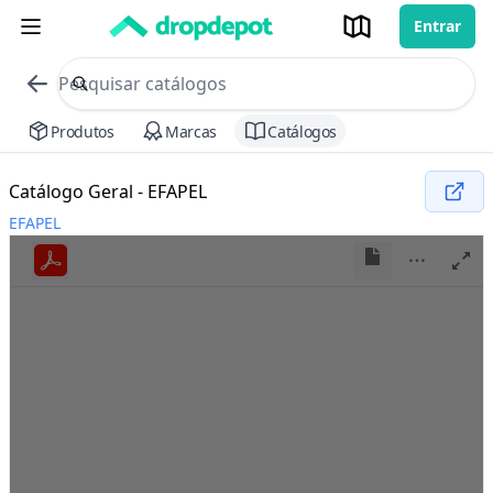
Entrar
commerce search no header
Procurar
Produtos
Marcas
Catálogos
Catálogo Geral - EFAPEL
EFAPEL