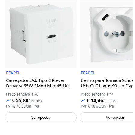
Imagem do Produto
Imagem 
EFAPEL
EFAPEL
Carregador Usb Tipo C Power
Centro para Tomada Schuk
Delivery 65W-2Mód Mec 45 Un
Usb-C+C Logus 90 Un Efap
Efapel
Alumina
Alumina
Preço Tendência
Preço Tendência
€ 55,80
€ 14,46
/
un
+iva
/
un
+iva
PVP
€ 70,86
/
un
+iva
PVP
€ 18,36
/
un
+iva
Ver opções
Ver opções