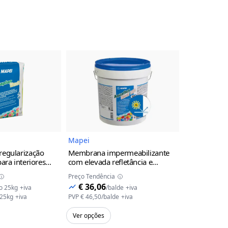
Imagem do Produto
Imagem do Produto
Mapei
Mapei
regularização
Membrana impermeabilizante
Tinta profis
ara interiores
com elevada refletância e
base de resi
e Mapei
emissividade térmica, indicada
casas de ba
Preço Tendência
Preço Tendênc
para a impermeabilização de
Dursilite Ige
€ 36,06
€ 51,97
o 25kg
+iva
/
balde
+iva
/
coberturas, Aquaflex Roof Fiber
l
 25kg
+iva
PVP
€ 46,50
/
balde
+iva
PVP
€ 67,01
/
u
HR Mapei branco
5 kg
Ver opções
Ver opções