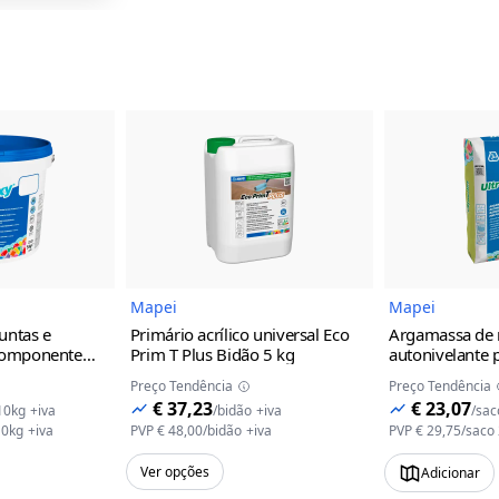
magem do Produto
Imagem do Produto
Mapei
Mapei
untas e
Primário acrílico universal Eco
Argamassa de 
icomponente
Prim T Plus
Bidão 5 kg
autonivelante p
nto e a
Ultraplan Trad
Preço Tendência
Preço Tendência
rilhos
€ 37,23
€ 23,07
10kg
+iva
/
bidão
+iva
/
sac
10 KG
100
10kg
+iva
PVP
€ 48,00
/
bidão
+iva
PVP
€ 29,75
/
saco
Ver opções
Adicionar