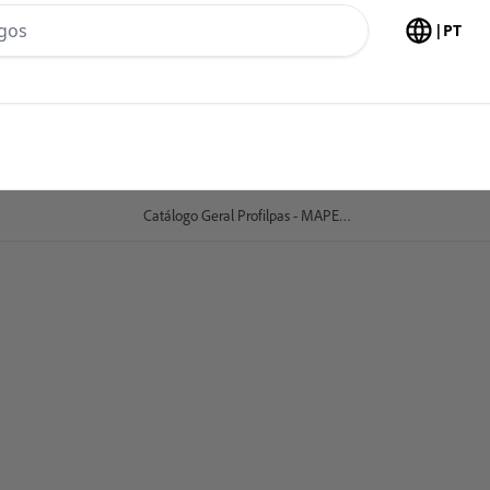
h no header
|
PT