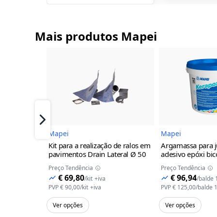
Mais produtos Mapei
Imagem do Produto
I
Próximo
Mapei
Mapei
Kit para a realização de ralos em
Argamassa para j
pavimentos Drain Lateral
Ø 50
adesivo epóxi b
para o assentame
Preço Tendência
Preço Tendência
betumação de lad
€ 69,80
€ 96,94
/
kit
+iva
/
balde 
Kerapoxy Balde 
PVP
€ 90,00
/
kit
+iva
PVP
€ 125,00
/
balde 
Branco
Ver opções
Ver opções