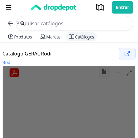
Entrar
commerce search no header
Procurar
Produtos
Marcas
Catálogos
Catálogo GERAL Rodi
Rodi