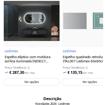
Imagem do Produto
Imagem 
Ledimex
Ledimex
Espelho elíptico com moldura
Espelho quadrado retroilu
acrílica iluminada INDI027
ITAL007 Ledimex
60x80c
Ledimex
100x55cm
Preço Tendência
Preço Tendência
€ 287,30
€ 135,15
/
un
+iva
/
un
+iva
Ver opções
Ver opções
Descrição
Novidades 2026 - Ledimex