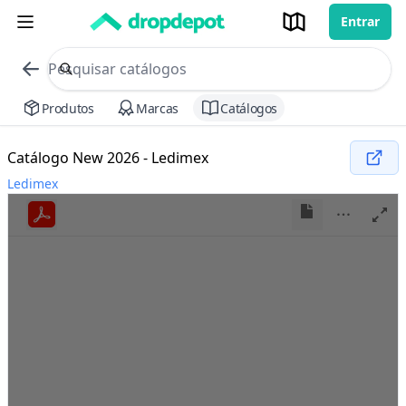
Entrar
commerce search no header
Procurar
Produtos
Marcas
Catálogos
Catálogo New 2026 - Ledimex
Ledimex