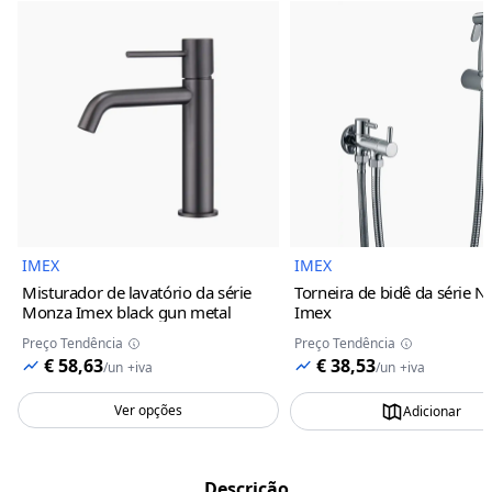
Imagem do Produto
Imagem 
IMEX
IMEX
Misturador de lavatório da série
Torneira de bidê da série N
Monza Imex
black gun metal
Imex
Preço Tendência
Preço Tendência
€ 58,63
€ 38,53
/
un
+iva
/
un
+iva
Ver opções
Adicionar
Descrição