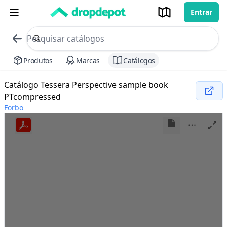
Entrar
commerce search no header
Procurar
Produtos
Marcas
Catálogos
Catálogo Tessera Perspective sample book
PTcompressed
Forbo