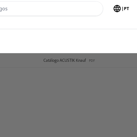
h no header
|
PT