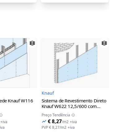
Imagem do Produto
Imagem do Produto
Knauf
Knauf
rede Knauf W116
Sistema de Revestimento Direto
Montante C
Knauf W622 12,5/600 com
divisórias 
+48+14ca+48+12,5A+12,5A)
perfil OMEGA 80 Z1
Z1
2600 mm
Preço Tendência
Preço Tendênc
€ 8,27
€ 2,30
+iva
/
m2
+iva
/
m
iva
PVP
€ 8,27
/
m2
+iva
PVP
€ 2,30
/
m
Ver opções