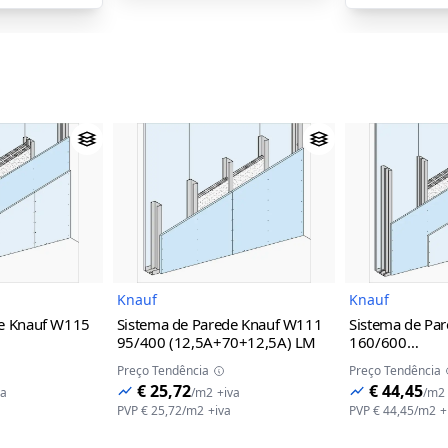
magem do Produto
Imagem do Produto
Knauf
Knauf
de Knauf W115
Sistema de Parede Knauf W111
Sistema de Pa
95/400 (12,5A+70+12,5A) LM
160/600
ca+70+2x12,5A)
(12,5A+12,5A
Preço Tendência
Preço Tendência
€ 25,72
€ 44,45
va
/
m2
+iva
/
m2
PVP
€ 25,72
/
m2
+iva
PVP
€ 44,45
/
m2
+