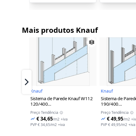
Mais produtos Knauf
Imagem do Produto
I
Próximo
Knauf
Knauf
Sistema de Parede Knauf W112
Sistema de Pare
120/400
190/400
(2x12,5A+70+2x12,5A) LM
(2x12,5A+70+10
Preço Tendência
Preço Tendência
2LM
€ 34,65
€ 49,95
/
m2
+iva
/
m2
+i
PVP
€ 34,65
/
m2
+iva
PVP
€ 49,95
/
m2
+iva