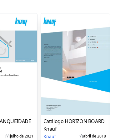
STANQUEIDADE
Catálogo HORIZON BOARD
Catálogo
Knauf
EXPRESSI
Knauf
Knauf
julho de 2021
abril de 2018