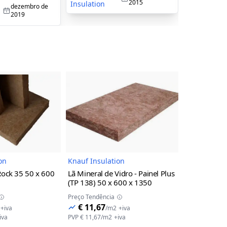
2015
Insulation
Insulation
dezembro de
2019
Imagem do Produto
Imagem do Produto
on
Knauf Insulation
Knauf Insul
Rock 35
50 x 600
Lã Mineral de Vidro - Painel Plus
Smart Roof 
(TP 138)
50 x 600 x 1350
2000
Preço Tendência
Preço Tendênc
€ 11,67
€ 26,09
+iva
/
m2
+iva
/
iva
PVP
€ 11,67
/
m2
+iva
PVP
€ 26,09
/
m