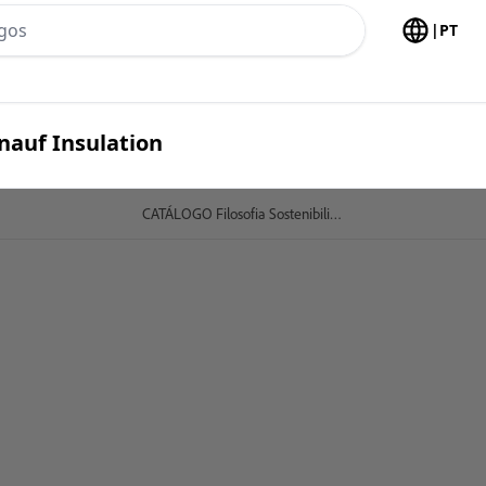
h no header
|
PT
nauf Insulation