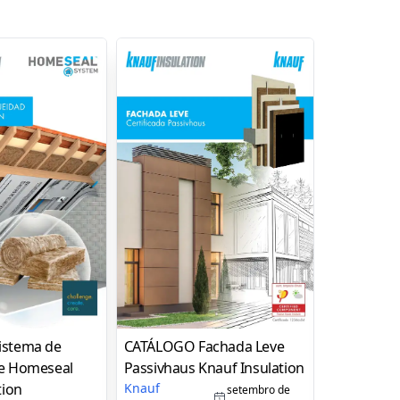
istema de
CATÁLOGO Fachada Leve
LISTA DE 
e Homeseal
Passivhaus Knauf Insulation
Insulation
tion
Knauf
Knauf
setembro de