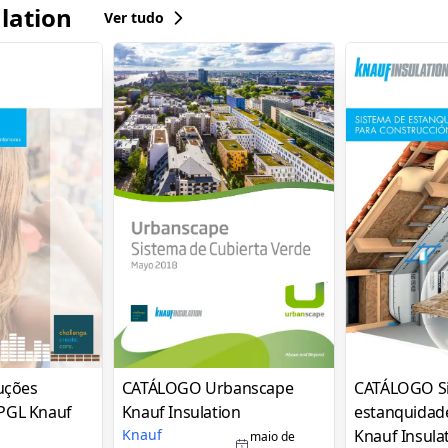
lation
Ver tudo
uções
CATÁLOGO Urbanscape
CATÁLOGO S
 PGL Knauf
Knauf Insulation
estanquidad
Knauf
Knauf Insula
maio de