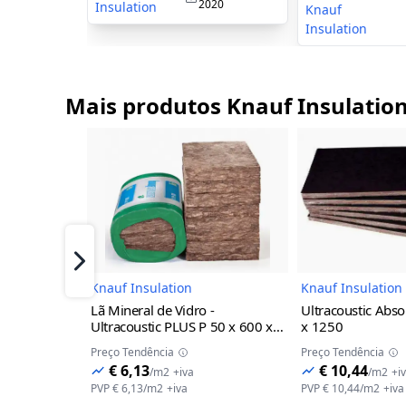
2020
Insulation
Knauf
Insulation
Mais produtos Knauf Insulatio
Imagem do Produto
I
Próximo
Knauf Insulation
Knauf Insulation
Lã Mineral de Vidro -
Ultracoustic Abso
Ultracoustic PLUS P
50 x 600 x
x 1250
1350
Preço Tendência
Preço Tendência
€ 6,13
€ 10,44
/
m2
+iva
/
m2
+i
PVP
€ 6,13
/
m2
+iva
PVP
€ 10,44
/
m2
+iva