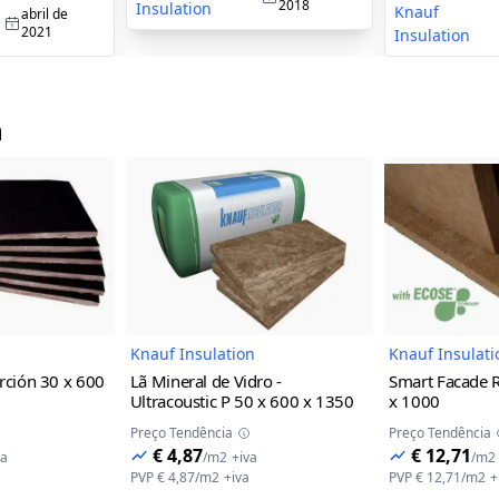
2018
Insulation
Knauf
abril de
2021
Insulation
n
magem do Produto
Imagem do Produto
Knauf Insulation
Knauf Insulati
rción
30 x 600
Lã Mineral de Vidro -
Smart Facade 
Ultracoustic P
50 x 600 x 1350
x 1000
Preço Tendência
Preço Tendência
€ 4,87
€ 12,71
va
/
m2
+iva
/
m2
PVP
€ 4,87
/
m2
+iva
PVP
€ 12,71
/
m2
+