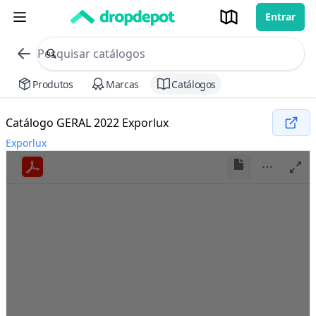
Entrar
commerce search no header
Procurar
Produtos
Marcas
Catálogos
Catálogo GERAL 2022 Exporlux
Exporlux