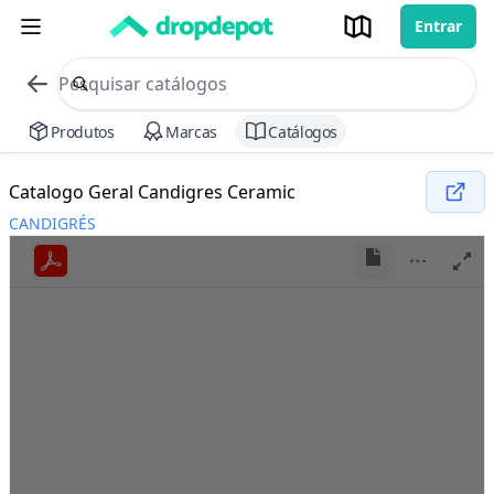
Entrar
commerce search no header
Procurar
Produtos
Marcas
Catálogos
Catalogo Geral Candigres Ceramic
CANDIGRÉS