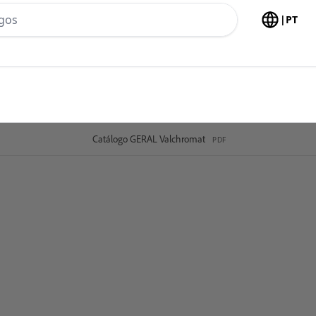
h no header
|
PT