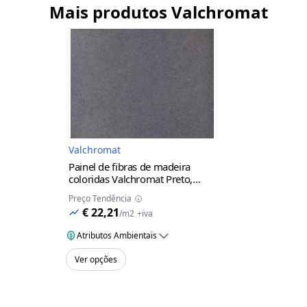
Mais produtos Valchromat
Imagem do Produto
Valchromat
Painel de fibras de madeira
coloridas Valchromat
Preto,
Resistência ao Fogo, 2440x1220
Preço Tendência
mm, 8 mm
€ 22,21
/
m2
+iva
Atributos Ambientais
Ver opções