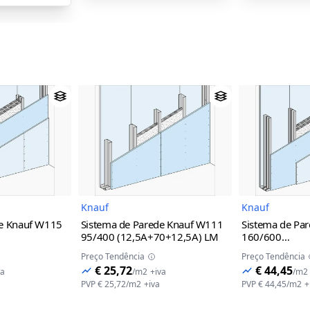
magem do Produto
Imagem do Produto
Knauf
Knauf
de Knauf W115
Sistema de Parede Knauf W111
Sistema de Pa
95/400 (12,5A+70+12,5A) LM
160/600
ca+70+2x12,5A)
(12,5A+12,5A
Preço Tendência
Preço Tendência
€ 25,72
€ 44,45
va
/
m2
+iva
/
m2
PVP
€ 25,72
/
m2
+iva
PVP
€ 44,45
/
m2
+