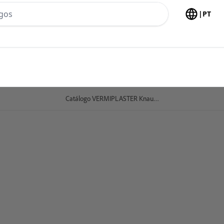
h no header
|
PT