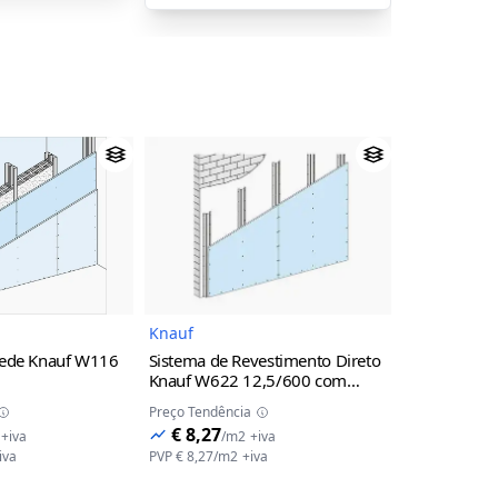
Imagem do Produto
Imagem do Produto
Knauf
Knauf
rede Knauf W116
Sistema de Revestimento Direto
Montante C
Knauf W622 12,5/600 com
divisórias 
+48+14ca+48+12,5A+12,5A)
perfil OMEGA 80 Z1
Z1
2600 mm
Preço Tendência
Preço Tendênc
€ 8,27
€ 2,30
+iva
/
m2
+iva
/
m
iva
PVP
€ 8,27
/
m2
+iva
PVP
€ 2,30
/
m
Ver opções