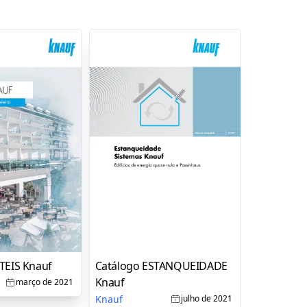
TEIS Knauf
Catálogo ESTANQUEIDADE
Catálogo
Knauf
Knauf
março de 2021
Knauf
Knauf
julho de 2021