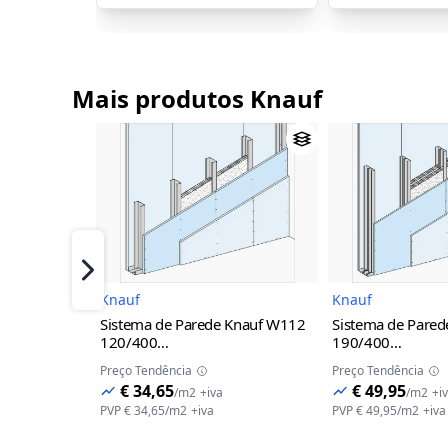
Mais produtos Knauf
Imagem do Produto
I
Próximo
Knauf
Knauf
Sistema de Parede Knauf W112
Sistema de Pare
120/400
190/400
(2x12,5A+70+2x12,5A) LM
(2x12,5A+70+10
Preço Tendência
Preço Tendência
2LM
€ 34,65
€ 49,95
/
m2
+iva
/
m2
+i
PVP
€ 34,65
/
m2
+iva
PVP
€ 49,95
/
m2
+iva