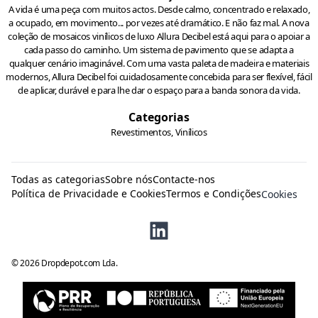
A vida é uma peça com muitos actos. Desde calmo, concentrado e relaxado,
a ocupado, em movimento... por vezes até dramático. E não faz mal. A nova
coleção de mosaicos vinílicos de luxo Allura Decibel está aqui para o apoiar a
cada passo do caminho. Um sistema de pavimento que se adapta a
qualquer cenário imaginável. Com uma vasta paleta de madeira e materiais
modernos, Allura Decibel foi cuidadosamente concebida para ser flexível, fácil
de aplicar, durável e para lhe dar o espaço para a banda sonora da vida.
Categorias
Revestimentos, Vinílicos
Todas as categorias
Sobre nós
Contacte-nos
Política de Privacidade e Cookies
Termos e Condições
Cookies
©
2026
Dropdepot.com Lda.