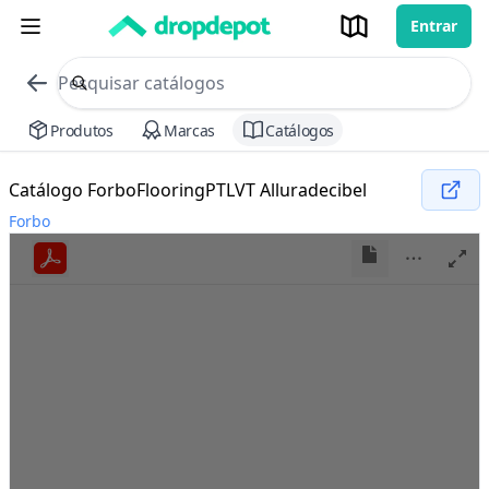
Entrar
commerce search no header
Procurar
Produtos
Marcas
Catálogos
Catálogo ForboFlooringPTLVT Alluradecibel
Forbo