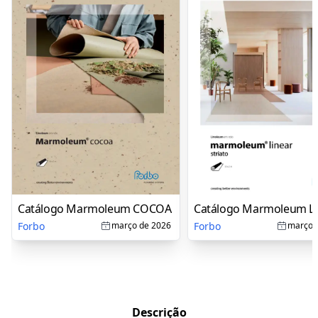
Catálogo Marmoleum COCOA
Catálogo Marmoleum Li
Forbo
Forbo
março de 2026
março 
Descrição