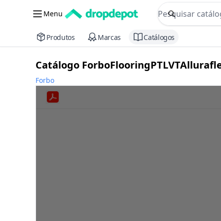
commerce searc
Menu
Procurar
Produtos
Marcas
Catálogos
Catálogo ForboFlooringPTLVTAllurafl
Forbo