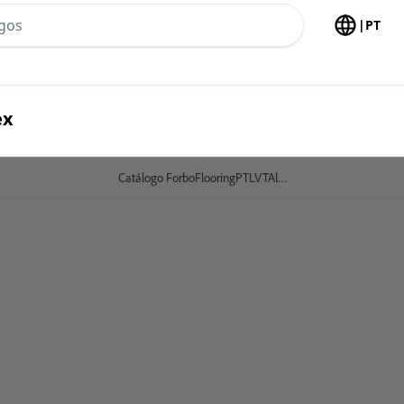
h no header
|
PT
ex