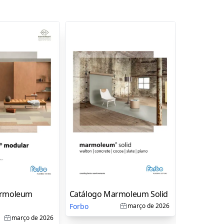
armoleum
Catálogo Marmoleum Solid
Catálogo 
Pro Broch
Forbo
março de 2026
Forbo
março de 2026