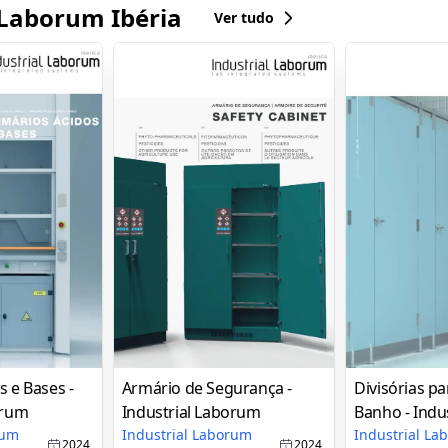
 Laborum Ibéria
Ver tudo
 e Bases -
Armário de Segurança -
Divisórias p
orum
Industrial Laborum
Banho - Indu
rum
Industrial Laborum
Industrial L
2024
2024