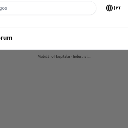
h no header
|
PT
borum