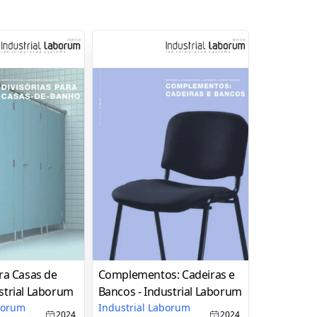
ara Casas de
Complementos: Cadeiras e
Apresenta
strial Laborum
Bancos - Industrial Laborum
Industria
aborum
Industrial Laborum
Industrial
2024
2024