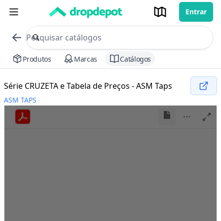
Entrar
commerce search no header
Procurar
Produtos
Marcas
Catálogos
Série CRUZETA e Tabela de Preços - ASM Taps
ASM TAPS