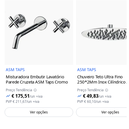
Imagem do Produto
Imagem 
ASM TAPS
ASM TAPS
Misturadora Embutir Lavatório
Chuveiro Teto Ultra Fino
Parede Cruzeta ASM Taps
Cromo
250*2Mm Inox Cilíndrico 
Taps
Cromo
Preço Tendência
Preço Tendência
€ 175,51
€ 49,83
/
un
+iva
/
un
+iva
PVP
€ 211,67
/
un
+iva
PVP
€ 60,10
/
un
+iva
Ver opções
Ver opções