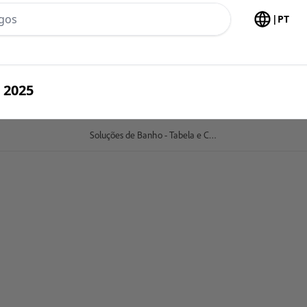
h no header
|
PT
 2025