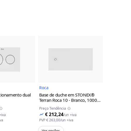
Imagem do Produto
Imagem do Produto
Roca
Roca
cionamento dual
Base de duche em STONEX®
Misturador
Terran Roca
10 - Branco, 1000
parede para 
mm, válvula 80 mm, 26 mm,
230mm (a co
Preço Tendência
Preço Tendênc
700 mm
universal re
€ 212,24
€ 201,7
+iva
/
un
+iva
C0 - Croma
va
PVP
€ 263,00
/
un
+iva
PVP
€ 250,00
/
Ver opções
Ver opções