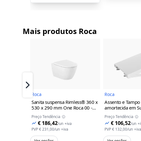
Mais produtos Roca
Imagem do Produto
I
Próximo
Roca
Roca
Sanita suspensa Rimless® 360 x
Assento e Tampo
530 x 290 mm One Roca
00 -
amortecida em Su
Branco
sanita Ona Roca
Preço Tendência
Preço Tendência
€ 186,42
€ 106,52
/
un
+iva
/
un
+
PVP
€ 231,00
/
un
+iva
PVP
€ 132,00
/
un
+iv
Ver opções
Ver opções