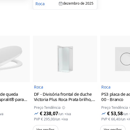
Roca
dezembro de 2025
magem do Produto
Imagem do Produto
Roca
Roca
 de queda
DF - Divisória frontal de duche
PS3 placa de a
pralit® para
Victoria Plus Roca
Prata brilho,
00 - Branco
00 - Branco
800 mm
Preço Tendência
Preço Tendência
€ 238,07
€ 53,58
iva
/
un
+iva
/
un
a
PVP
€ 295,00
/
un
+iva
PVP
€ 66,40
/
un
+i
Ver opções
Ver opções