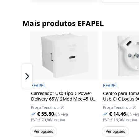
Mais produtos EFAPEL
Imagem do Produto
I
Próximo
EFAPEL
EFAPEL
Carregador Usb Tipo C Power
Centro para Tom
Delivery 65W-2Mód Mec 45 Un
Usb-C+C Logus 90
Efapel
Alumina
Alumina
Preço Tendência
Preço Tendência
€ 55,80
€ 14,46
/
un
+iva
/
un
+iv
PVP
€ 70,86
/
un
+iva
PVP
€ 18,36
/
un
+iva
Ver opções
Ver opções