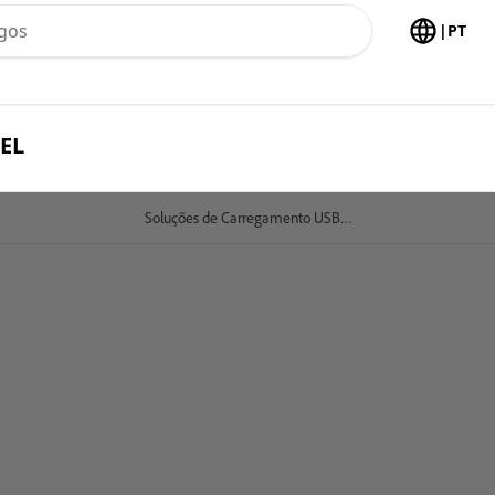
h no header
|
PT
PEL