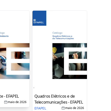
e - EFAPEL
Quadros Elétricos e de
Burotica -
Telecomunicações - EFAPEL
EFAPEL
maio de 2026
EFAPEL
maio de 2026