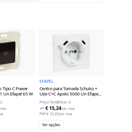
Imagem do Produto
Imagem do Produto
EFAPEL
EFAPEL
b Tipo C Power
Centro para Tomada Schuko +
Carregador 
1 Un Efapel
65 W
Usb-C+C Apolo 5000 Un Efapel
Delivery 3
Branco Mate
Efapel
Alum
Preço Tendência
Preço Tendênc
€ 15,24
€ 35,61
+iva
/
un
+iva
/
va
PVP
€ 19,35
/
un
+iva
PVP
€ 45,22
/
u
Ver opções
Ver opções