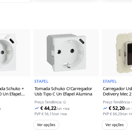
magem do Produto
Imagem do Produto
EFAPEL
EFAPEL
ada Schuko +
Tomada Schuko C/Carregador
Carregador Us
 Un Efapel
Usb Tipo C Un Efapel
Alumina
Delivery Mec 2
Preço Tendência
Preço Tendência
€ 44,22
€ 52,20
a
/
un
+iva
/
un
PVP
€ 56,15
/
un
+iva
PVP
€ 66,29
/
un
+i
Ver opções
Ver opções