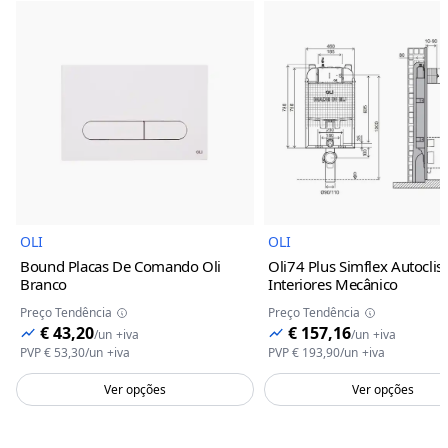
Imagem do Produto
Imagem 
OLI
OLI
Bound Placas De Comando Oli
Oli74 Plus Simflex Autocli
Branco
Interiores
Mecânico
Preço Tendência
Preço Tendência
€ 43,20
€ 157,16
/
un
+iva
/
un
+iva
PVP
€ 53,30
/
un
+iva
PVP
€ 193,90
/
un
+iva
Ver opções
Ver opções