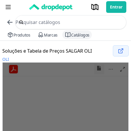
Entrar
commerce search no header
Procurar
Produtos
Marcas
Catálogos
Soluções e Tabela de Preços SALGAR OLI
OLI