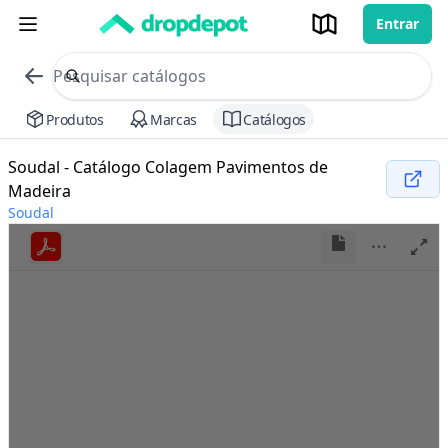
Entrar
commerce search no header
Procurar
Produtos
Marcas
Catálogos
Soudal - Catálogo Colagem Pavimentos de
Madeira
Soudal