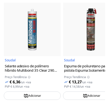
Imagem do Produto
Imagem 
Soudal
Soudal
Selante adesivo de polímero
Espuma de poliuretano par
híbrido Multibond 35 Clear 290ml
pistola Espuma Isolamento
Soudal
Pulverizável Soudal
Preço Tendência
Preço Tendência
€ 6,36
€ 13,27
/
un
+iva
/
un
+iva
PVP
€ 6,99
/
un
+iva
PVP
€ 14,58
/
un
+iva
Adicionar
Adicionar