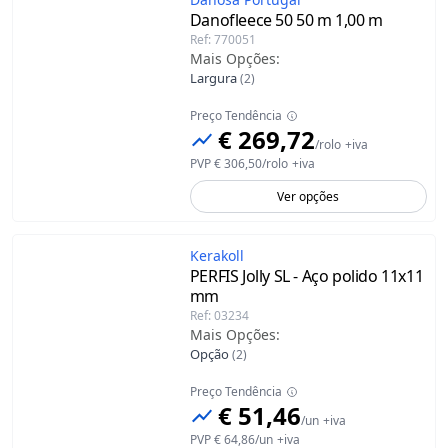
Danofleece 50 50 m
1,00 m
Ref
:
770051
Mais Opções
:
Largura
(
2
)
Preço Tendência
€ 269,72
/
rolo
+iva
PVP
€ 306,50
/
rolo
+iva
Ver opções
Kerakoll
PERFIS Jolly SL - Aço polido
11x11
mm
Ref
:
03234
Mais Opções
:
Opção
(
2
)
Preço Tendência
€ 51,46
/
un
+iva
PVP
€ 64,86
/
un
+iva