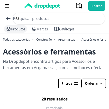
Entrar
commerce search no header
Procurar
Produtos
Marcas
Catálogos
Todas as categorias
Construção
Argamassas
Acessórios e ferra
Acessórios e ferramentas
Na Dropdepot encontra artigos para Acessórios e
ferramentas em Argamassas, com as melhores ofertas,
lojas e stocks perto de si. Orçamento em segundos
para a sua obra.
Filtros
Ordenar
28 resultados
Patrocinado