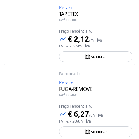
Kerakoll
TAPETEX
Ref
:
05000
Preço Tendência
€ 2,12
/
m
+iva
PVP
€ 2,67
/
m
+iva
Adicionar
Patrocinado
Kerakoll
FUGA-REMOVE
Ref
:
06960
Preço Tendência
€ 6,27
/
un
+iva
PVP
€ 7,90
/
un
+iva
Adicionar