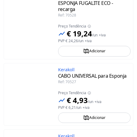
ESPONJA FUGALITE ECO -
recarga
Ref
:
70528
Preço Tendência
€ 19,24
/
un
+iva
PVP
€ 24,26
/
un
+iva
Adicionar
Kerakoll
CABO UNIVERSAL para Esponja
Ref
:
70527
Preço Tendência
€ 4,93
/
un
+iva
PVP
€ 6,21
/
un
+iva
Adicionar
Kerakoll