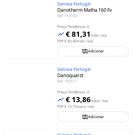
Danosa Portugal
Danotherm Malha 160 Fv
Ref
:
710100
Preço Tendência
€ 81,31
/
rolo
+iva
PVP
€ 92,40
/
rolo
+iva
Adicionar
Danosa Portugal
Danoquarzt
Ref
:
750511
Preço Tendência
€ 13,86
/
saco
+iva
PVP
€ 15,75
/
saco
+iva
Adicionar
Danosa Portugal