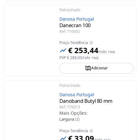
Patrocinado
Danosa Portugal
Danecran 100
Ref
:
710002
Preço Tendência
€ 253,44
/
rolo
+iva
PVP
€ 288,00
/
rolo
+iva
Adicionar
Patrocinado
Danosa Portugal
Danoband Butyl
80 mm
Ref
:
770013
Mais Opções
:
Largura
(
2
)
Preço Tendência
€ 33,09
/
rolo
+iva