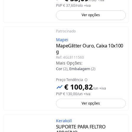
PVP
€ 37,60
/
rolo
+iva
Ver opções
Patrocinado
Mapei
MapeGlitter
Ouro, Caixa 10x100
g
Ref
:
4GL8111560
Mais Opções
:
Cor
,
Embalagem
(
2
)
(
2
)
Preço Tendência
€ 100,82
/
un
+iva
PVP
€ 130,00
/
un
+iva
Ver opções
Kerakoll
SUPORTE PARA FELTRO