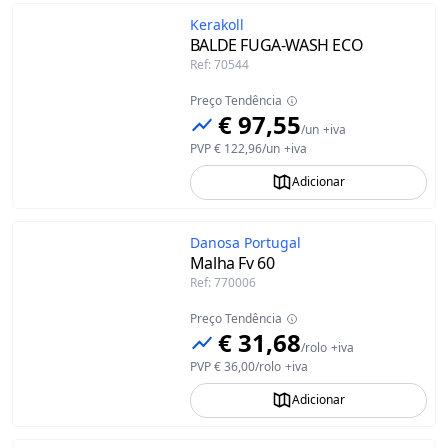
Kerakoll
BALDE FUGA-WASH ECO
Ref
:
70544
Preço Tendência
€ 97,55
/
un
+iva
PVP
€ 122,96
/
un
+iva
Adicionar
Danosa Portugal
Malha Fv 60
Ref
:
770006
Preço Tendência
€ 31,68
/
rolo
+iva
PVP
€ 36,00
/
rolo
+iva
Adicionar