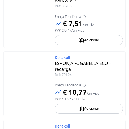
ABRASIVO
Ref
:
08935
Preço Tendência
€ 7,51
/
un
+iva
PVP
€ 9,47
/
un
+iva
Adicionar
Kerakoll
ESPONJA FUGABELLA ECO -
recarga
Ref
:
70604
Preço Tendência
€ 10,77
/
un
+iva
PVP
€ 13,57
/
un
+iva
Adicionar
Kerakoll