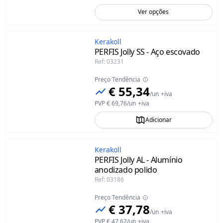
Ver opções
Kerakoll
PERFIS Jolly SS - Aço escovado
Ref
:
03231
Preço Tendência
€ 55,34
/
un
+iva
PVP
€ 69,76
/
un
+iva
Adicionar
Kerakoll
PERFIS Jolly AL - Alumínio
anodizado polido
Ref
:
03186
Preço Tendência
€ 37,78
/
un
+iva
PVP
€ 47,62
/
un
+iva