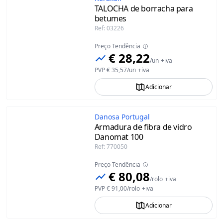
TALOCHA de borracha para
betumes
Ref
:
03226
Preço Tendência
€ 28,22
/
un
+iva
PVP
€ 35,57
/
un
+iva
Adicionar
Danosa Portugal
Armadura de fibra de vidro
Danomat 100
Ref
:
770050
Preço Tendência
€ 80,08
/
rolo
+iva
PVP
€ 91,00
/
rolo
+iva
Adicionar