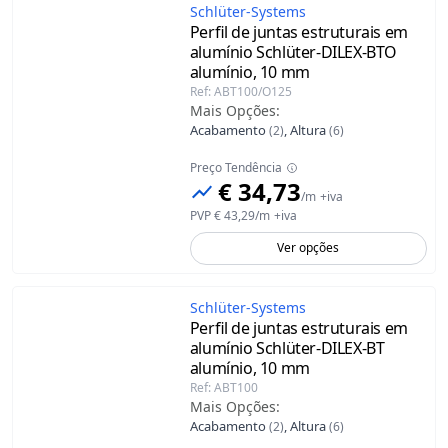
Schlüter-Systems
Perﬁl de juntas estruturais em
alumínio Schlüter-DILEX-BTO
alumínio, 10 mm
Ref
:
ABT100/O125
Mais Opções
:
Acabamento
,
Altura
(
2
)
(
6
)
Preço Tendência
€ 34,73
/
m
+iva
PVP
€ 43,29
/
m
+iva
Ver opções
Schlüter-Systems
Perﬁl de juntas estruturais em
alumínio Schlüter-DILEX-BT
alumínio, 10 mm
Ref
:
ABT100
Mais Opções
:
Acabamento
,
Altura
(
2
)
(
6
)