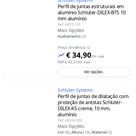
Schlüter-Systems
Perﬁl de juntas estruturais em
alumínio Schlüter-DILEX-BTS 10
mm
alumínio
Ref
:
ABTS100
Mais Opções
:
Acabamento
(
2
)
Preço Tendência
€ 34,90
/
m
+iva
PVP
€ 43,51
/
m
+iva
Ver opções
Schlüter-Systems
Perfil de juntas de dilatação com
proteção de arestas Schlüter-
DILEX-KS
creme, 10 mm,
alumínio
Ref
:
AKSN100C
Mais Opções
:
Cor
,
Altura
,
Material
(
8
)
(
10
)
(
3
)