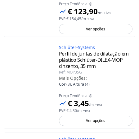
Preço Tendência
€ 123,90
/
m
+iva
PVP
€ 154,45
/
m
+iva
Ver opções
Schlüter-Systems
Perfil de juntas de dilatação em
plástico Schlüter-DILEX-MOP
cinzento, 35 mm
Ref
:
MOP35G
Mais Opções
:
Cor
,
Altura
(
3
)
(
4
)
Preço Tendência
€ 3,45
/
m
+iva
PVP
€ 4,30
/
m
+iva
Ver opções