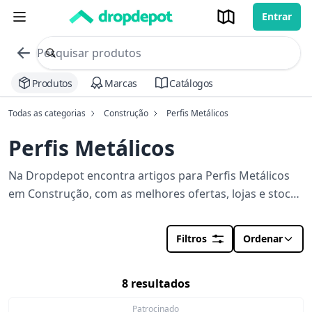
Entrar
commerce search no header
Procurar
Produtos
Marcas
Catálogos
Todas as categorias
Construção
Perfis Metálicos
Perfis Metálicos
Na Dropdepot encontra artigos para Perfis Metálicos
em Construção, com as melhores ofertas, lojas e stocks
perto de si. Orçamento em segundos para a sua obra.
Filtros
Ordenar
8 resultados
Patrocinado