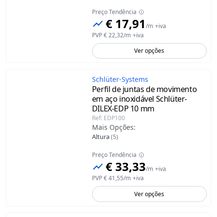
Preço Tendência
€ 17,91
/
m
+iva
PVP
€ 22,32
/
m
+iva
Ver opções
Schlüter-Systems
Perfil de juntas de movimento
em aço inoxidável Schlüter-
DILEX-EDP
10 mm
Ref
:
EDP100
Mais Opções
:
Altura
(
5
)
Preço Tendência
€ 33,33
/
m
+iva
PVP
€ 41,55
/
m
+iva
Ver opções