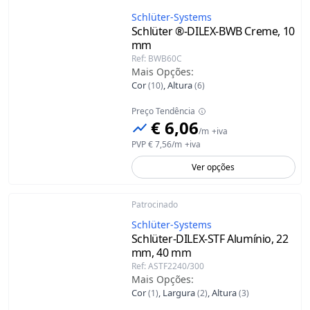
Schlüter-Systems
Schlüter ®-DILEX-BWB
Creme, 10
mm
Ref
:
BWB60C
Mais Opções
:
Cor
,
Altura
(
10
)
(
6
)
Preço Tendência
€ 6,06
/
m
+iva
PVP
€ 7,56
/
m
+iva
Ver opções
Patrocinado
Schlüter-Systems
Schlüter-DILEX-STF
Alumínio, 22
mm, 40 mm
Ref
:
ASTF2240/300
Mais Opções
:
Cor
,
Largura
,
Altura
(
1
)
(
2
)
(
3
)