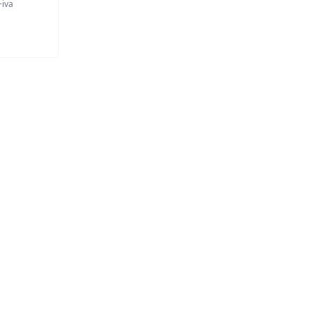
+iva
 categorias
Sobre nós
Contacte-nos
Política de Privacidade e Cookies