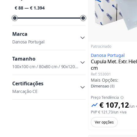
Classificar por preço
€ 88
—
€ 1.394
Marca
Danosa Portugal
Patrocinado
Danosa Portugal
Tamanho
Cupula Met. Extr. Hie
100x100 cm / 80x80 cm / 90x120
cm
cm / 200x200 cm / 60x60 cm /
Ref
:
553001
70x100 cm / 70x70 cm / 120x120
Mais Opções
:
Certificações
cm
Dimensao
(
8
)
Marcação CE
Preço Tendência
€ 107,12
/
un
PVP
€ 121,73
/
un
+iva
Ver opções