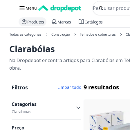
commerce searc
Menu
Procurar
Produtos
Marcas
Catálogos
Todas as categorias
Construção
Telhados e coberturas
Cl
Clarabóias
Na Dropdepot encontra artigos para Clarabóias em Tel
obra.
9 resultados
Filtros
Limpar tudo
Categorias
Clarabóias
Preço