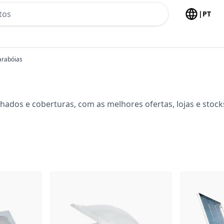
h no header
|
PT
arabóias
hados e coberturas, com as melhores ofertas, lojas e stoc