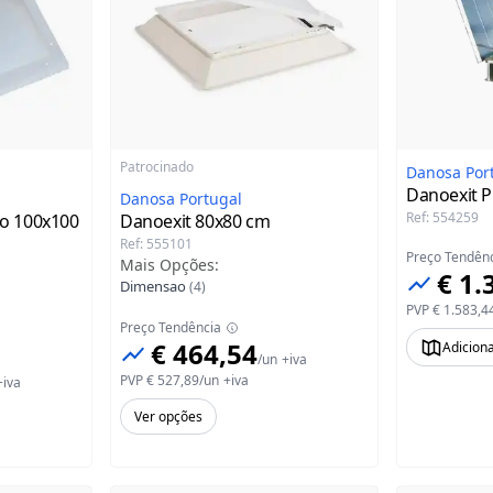
Patrocinado
Danosa Por
Danoexit P
Danosa Portugal
Ref
:
554259
lo
100x100
Danoexit
80x80 cm
Ref
:
555101
Preço Tendên
Mais Opções
:
€ 1.
Dimensao
(
4
)
PVP
€ 1.583,4
Preço Tendência
€ 464,54
Adicion
/
un
+iva
PVP
€ 527,89
/
un
+iva
+iva
Ver opções