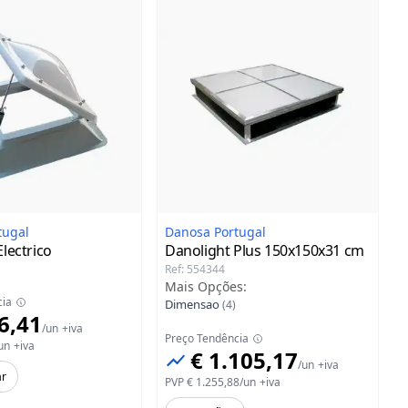
tugal
Danosa Portugal
lectrico
Danolight Plus
150x150x31 cm
Ref
:
554344
Mais Opções
:
cia
Dimensao
(
4
)
6,41
/
un
+iva
Preço Tendência
un
+iva
€ 1.105,17
/
un
+iva
ar
PVP
€ 1.255,88
/
un
+iva