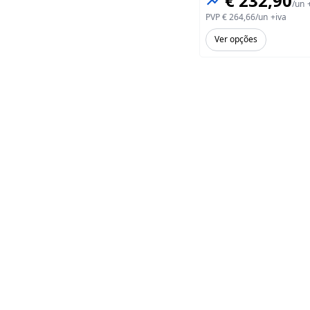
€ 232,90
/
un
PVP
€ 264,66
/
un
+iva
Ver opções
Todas as
©
2026
Dropdepot.com Lda.