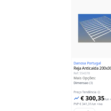
Danosa Portugal
Reja Anticaida
200x3
Ref
:
554378
Mais Opções
:
Dimensao
(
3
)
Preço Tendência
€ 300,35
/
un
PVP
€ 341,31
/
un
+iva