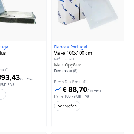
tugal
Danosa Portugal
lus
Valva
100x100 cm
Ref
:
553093
Mais Opções
:
cia
Dimensao
(
8
)
393,43
/
un
+iva
Preço Tendência
4
/
un
+iva
€ 88,70
/
un
+iva
ar
PVP
€ 100,79
/
un
+iva
Ver opções