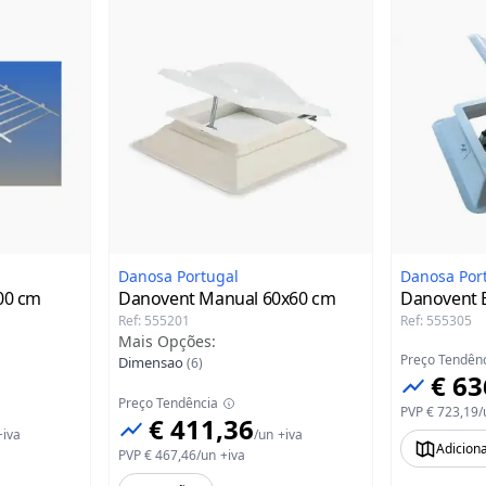
Danosa Portugal
Danosa Por
00 cm
Danovent Manual
60x60 cm
Danovent E
Ref
:
555201
Ref
:
555305
Mais Opções
:
Preço Tendên
Dimensao
(
6
)
€ 63
Preço Tendência
PVP
€ 723,19
/
€ 411,36
+iva
/
un
+iva
Adicion
PVP
€ 467,46
/
un
+iva