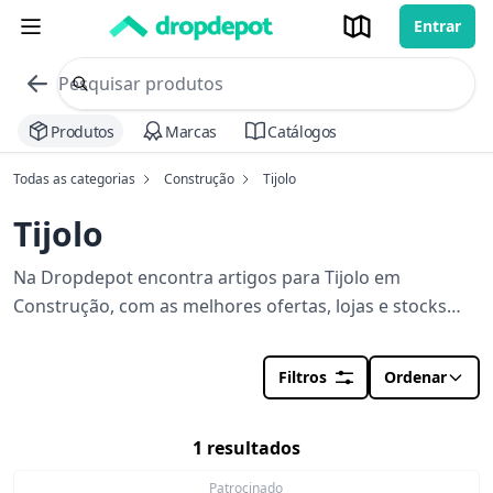
Entrar
commerce search no header
Procurar
Produtos
Marcas
Catálogos
Todas as categorias
Construção
Tijolo
Tijolo
Na Dropdepot encontra artigos para Tijolo em
Construção, com as melhores ofertas, lojas e stocks
perto de si. Orçamento em segundos para a sua obra.
Filtros
Ordenar
1 resultados
Patrocinado