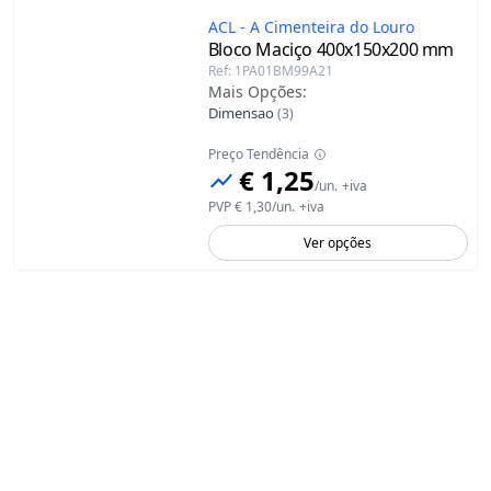
ACL - A Cimenteira do Louro
Bloco Maciço
400x150x200 mm
Ref
:
1PA01BM99A21
Mais Opções
:
Dimensao
(
3
)
Preço Tendência
€ 1,25
/
un.
+iva
PVP
€ 1,30
/
un.
+iva
Ver opções