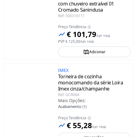
com chuveiro extraível 01
Cromado Sanindusa
Ref
:
500310111
Preço Tendência
€ 101,79
/
un
+iva
PVP
€ 125,00
/
un
+iva
Adicionar
IMEX
Torneira de cozinha
monocomando da série Loira
Imex
cinza/champanhe
Ref
:
GCR004
Mais Opções
:
Acabamento
(
5
)
Preço Tendência
€ 55,28
/
un
+iva