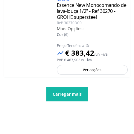
Essence New Monocomando de
lava-louça 1/2" - Ref 30270 -
GROHE
supersteel
Ref
:
30270DC0
Mais Opções
:
Cor
(
6
)
Preço Tendência
€ 383,42
/
un
+iva
PVP
€ 467,90
/
un
+iva
Ver opções
Carregar mais