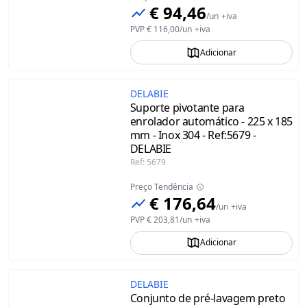
€ 94,46
/
un
+iva
PVP
€ 116,00
/
un
+iva
Adicionar
DELABIE
Suporte pivotante para
enrolador automático - 225 x 185
mm - Inox 304 - Ref:5679 -
DELABIE
Ref
:
5679
Preço Tendência
€ 176,64
/
un
+iva
PVP
€ 203,81
/
un
+iva
Adicionar
DELABIE
Conjunto de pré-lavagem preto