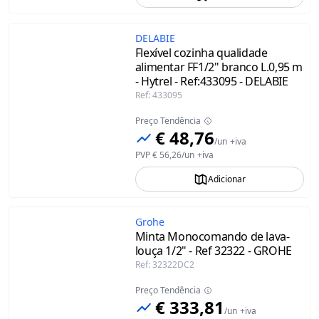
DELABIE
Flexível cozinha qualidade
alimentar FF1/2" branco L.0,95 m
- Hytrel - Ref:433095 - DELABIE
Ref
:
433095
Preço Tendência
€ 48,76
/
un
+iva
PVP
€ 56,26
/
un
+iva
Adicionar
Grohe
Minta Monocomando de lava-
louça 1/2" - Ref 32322 - GROHE
Ref
:
32322DC2
Preço Tendência
€ 333,81
/
un
+iva