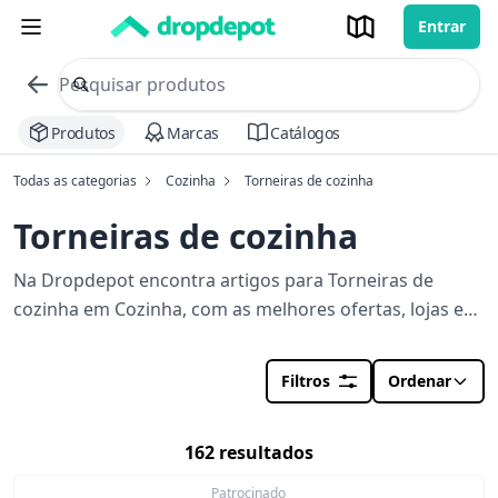
Entrar
commerce search no header
Procurar
Produtos
Marcas
Catálogos
Todas as categorias
Cozinha
Torneiras de cozinha
Torneiras de cozinha
Na Dropdepot encontra artigos para Torneiras de
cozinha em Cozinha, com as melhores ofertas, lojas e
stocks perto de si. Orçamento em segundos para a sua
obra.
Filtros
Ordenar
162 resultados
Patrocinado