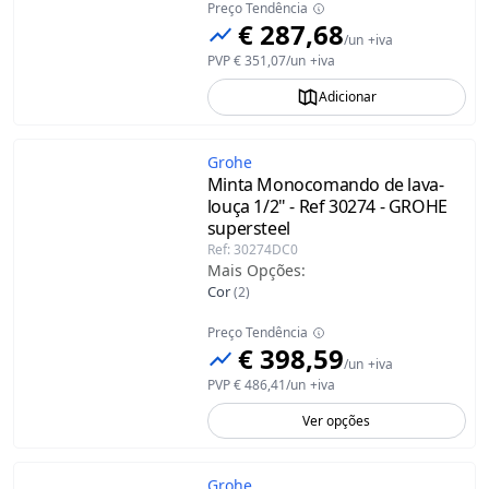
Preço Tendência
€ 287,68
/
un
+iva
PVP
€ 351,07
/
un
+iva
Adicionar
Grohe
Minta Monocomando de lava-
louça 1/2" - Ref 30274 - GROHE
supersteel
Ref
:
30274DC0
Mais Opções
:
Cor
(
2
)
Preço Tendência
€ 398,59
/
un
+iva
PVP
€ 486,41
/
un
+iva
Ver opções
Grohe