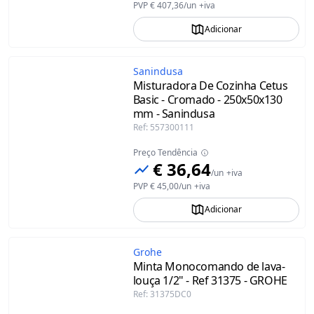
PVP
€ 407,36
/
un
+iva
Adicionar
Sanindusa
Misturadora De Cozinha Cetus
Basic - Cromado - 250x50x130
mm - Sanindusa
Ref
:
557300111
Preço Tendência
€ 36,64
/
un
+iva
PVP
€ 45,00
/
un
+iva
Adicionar
Grohe
Minta Monocomando de lava-
louça 1/2" - Ref 31375 - GROHE
Ref
:
31375DC0