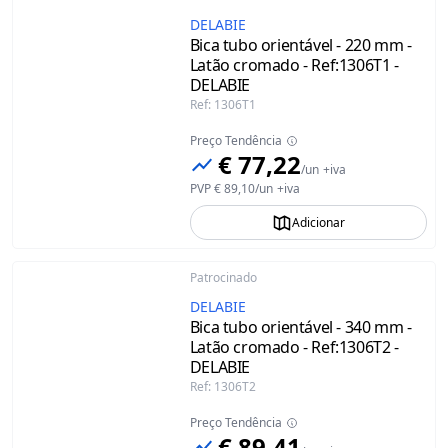
DELABIE
Bica tubo orientável - 220 mm -
Latão cromado - Ref:1306T1 -
DELABIE
Ref
:
1306T1
Preço Tendência
€ 77,22
/
un
+iva
PVP
€ 89,10
/
un
+iva
Adicionar
Patrocinado
DELABIE
Bica tubo orientável - 340 mm -
Latão cromado - Ref:1306T2 -
DELABIE
Ref
:
1306T2
Preço Tendência
€ 89,41