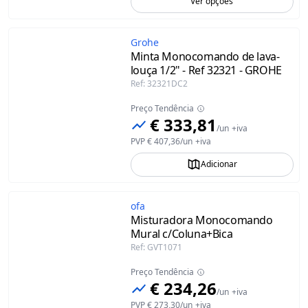
Ver opções
Grohe
Minta Monocomando de lava-
louça 1/2" - Ref 32321 - GROHE
Ref
:
32321DC2
Preço Tendência
€ 333,81
/
un
+iva
PVP
€ 407,36
/
un
+iva
Adicionar
ofa
Misturadora Monocomando
Mural c/Coluna+Bica
Ref
:
GVT1071
Preço Tendência
€ 234,26
/
un
+iva
PVP
€ 273,30
/
un
+iva