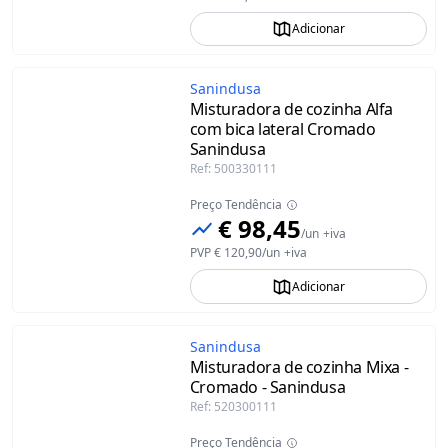
Adicionar
Sanindusa
Misturadora de cozinha Alfa
com bica lateral Cromado
Sanindusa
Ref
:
500330111
Preço Tendência
€ 98,45
/
un
+iva
PVP
€ 120,90
/
un
+iva
Adicionar
Sanindusa
Misturadora de cozinha Mixa -
Cromado - Sanindusa
Ref
:
520300111
Preço Tendência