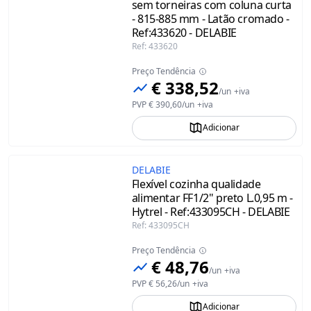
sem torneiras com coluna curta
- 815-885 mm - Latão cromado -
Ref:433620 - DELABIE
Ref
:
433620
Preço Tendência
€ 338,52
/
un
+iva
PVP
€ 390,60
/
un
+iva
Adicionar
DELABIE
Flexível cozinha qualidade
alimentar FF1/2" preto L.0,95 m -
Hytrel - Ref:433095CH - DELABIE
Ref
:
433095CH
Preço Tendência
€ 48,76
/
un
+iva
PVP
€ 56,26
/
un
+iva
Adicionar