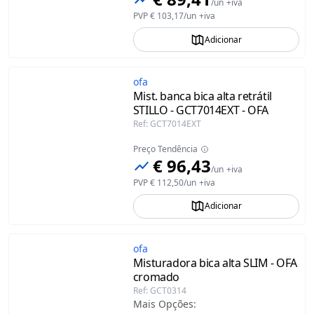
/
un
+iva
PVP
€ 103,17
/
un
+iva
Adicionar
ofa
Mist. banca bica alta retrátil
STILLO - GCT7014EXT - OFA
Ref
:
GCT7014EXT
Preço Tendência
€ 96,43
/
un
+iva
PVP
€ 112,50
/
un
+iva
Adicionar
ofa
Misturadora bica alta SLIM - OFA
cromado
Ref
:
GCT0314
Mais Opções
: