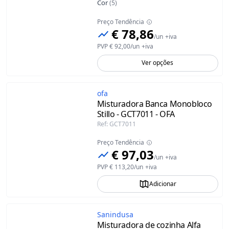
Cor
(
5
)
Preço Tendência
€ 78,86
/
un
+iva
PVP
€ 92,00
/
un
+iva
Ver opções
ofa
Misturadora Banca Monobloco
Stillo - GCT7011 - OFA
Ref
:
GCT7011
Preço Tendência
€ 97,03
/
un
+iva
PVP
€ 113,20
/
un
+iva
Adicionar
Sanindusa
Misturadora de cozinha Alfa