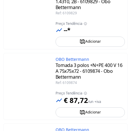
1.4310, 2B - 6109829 - Obo
Bettermann
Ref
:
6109829
Preço Tendência
--*
Adicionar
OBO Bettermann
Tomada 3 polos +N+PE 400 V 16
A 75x75x72 - 6109874 - Obo
Bettermann
Ref
:
6109874
Preço Tendência
€ 87,72
/
un
+iva
Adicionar
OBO Bettermann