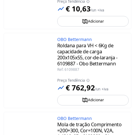
Preço Tendência
€ 10,63
/
un
+iva
Adicionar
OBO Bettermann
Roldana para VH < 6Kg de
capacidade de carga
200x105x55, cor-de-laranja -
6109887 - Obo Bettermann
Ref
:
6109887
Preço Tendência
€ 762,92
/
un
+iva
Adicionar
OBO Bettermann
Mola de tração Comprimento
=200+300, Cor=100N, V2A,