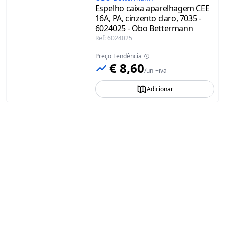
Espelho caixa aparelhagem CEE
16A, PA, cinzento claro, 7035 -
6024025 - Obo Bettermann
Ref
:
6024025
Preço Tendência
€ 8,60
/
un
+iva
Adicionar