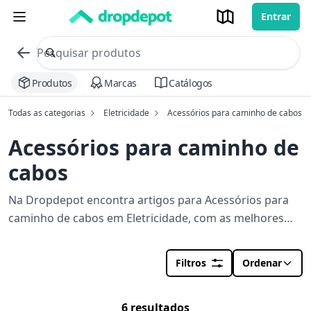
Entrar
commerce search no header
Procurar
Produtos
Marcas
Catálogos
Todas as categorias
Eletricidade
Acessórios para caminho de cabos
Acessórios para caminho de
cabos
Na Dropdepot encontra artigos para Acessórios para
caminho de cabos em Eletricidade, com as melhores
ofertas, lojas e stocks perto de si. Orçamento em
segundos para a sua obra.
Filtros
Ordenar
6 resultados