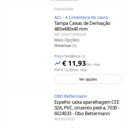
Patrocinado
ACL - A Cimenteira do Louro
Tampa Caixas de Derivação
480x480x40 mm
Ref
:
2PA07TD99A49
Mais Opções
:
Dimensao
(
5
)
Preço Tendência
€ 11,93
/
un.
+iva
PVP
€ 12,30
/
un.
+iva
Ver opções
OBO Bettermann
Espelho caixa aparelhagem CEE
32A, PVC, cinzento pedra, 7030 -
6024033 - Obo Bettermann
Ref
:
6024033