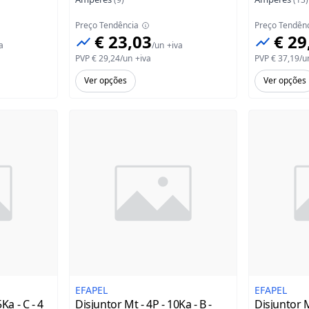
Preço Tendência
Preço Tendên
€ 23,03
€ 29
a
/
un
+iva
PVP
€ 29,24
/
un
+iva
PVP
€ 37,19
/
u
Ver opções
Ver opções
EFAPEL
EFAPEL
Ka - C - 4
Disjuntor Mt - 4P - 10Ka - B -
Disjuntor Mt