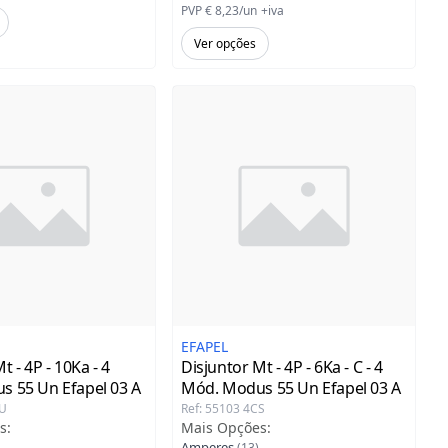
PVP
€ 8,23
/
un
+iva
Ver opções
EFAPEL
t - 4P - 10Ka - 4
Disjuntor Mt - 4P - 6Ka - C - 4
s 55 Un Efapel
03 A
Mód. Modus 55 Un Efapel
03 A
CU
Ref
:
55103 4CS
s
:
Mais Opções
:
Amperes
(
13
)