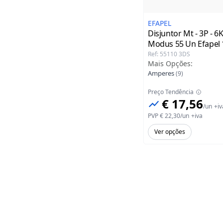
EFAPEL
Disjuntor Mt - 3P - 6K
Modus 55 Un Efapel
Ref
:
55110 3DS
Mais Opções
:
Amperes
(
9
)
Preço Tendência
€ 17,56
/
un
+iv
PVP
€ 22,30
/
un
+iva
Ver opções