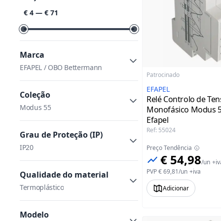
Classificar por preço
€ 4
—
€ 71
Marca
EFAPEL / OBO Bettermann
Patrocinado
EFAPEL
Coleção
Relé Controlo de Te
Modus 55
Monofásico Modus 
Efapel
Ref
:
55024
Grau de Proteção (IP)
IP20
Preço Tendência
€ 54,98
/
un
+iv
PVP
€ 69,81
/
un
+iva
Qualidade do material
Termoplástico
Adicionar
Modelo