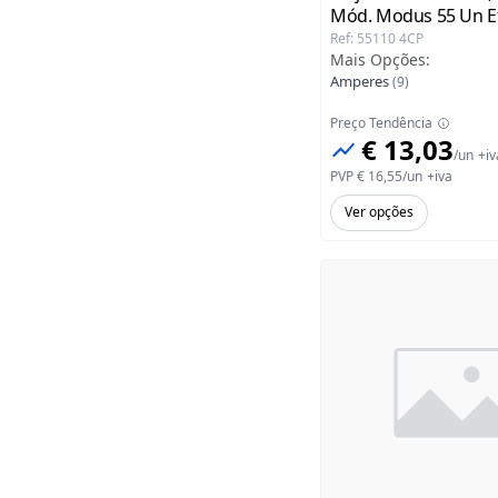
Mód. Modus 55 Un E
Ref
:
55110 4CP
Mais Opções
:
Amperes
(
9
)
Preço Tendência
€ 13,03
/
un
+iv
PVP
€ 16,55
/
un
+iva
Ver opções