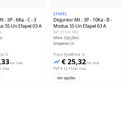
EFAPEL
 - 3P - 6Ka - C - 3
Disjuntor Mt - 3P - 10Ka - B -
s 55 Un Efapel
03 A
Modus 55 Un Efapel
63 A
S
Ref
:
55163 3BU
s
:
Mais Opções
:
Amperes
(
9
)
cia
Preço Tendência
,33
€ 25,32
/
un
+iva
/
un
+iva
n
+iva
PVP
€ 32,15
/
un
+iva
Ver opções