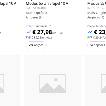
fapel
10 A
Modus 55 Un Efapel
10 A
Modus 55 
Ref
:
55110 4BU
Ref
:
55110 4B
Mais Opções
:
Mais Opçõe
Amperes
Amperes
(
9
)
(
9
)
Preço Tendência
Preço Tendên
€ 27,98
€ 23
a
/
un
+iva
PVP
€ 35,53
/
un
+iva
PVP
€ 29,24
/
u
Ver opções
Ver opções