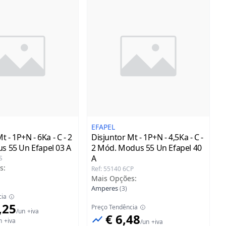
EFAPEL
t - 1P+N - 6Ka - C - 2
Disjuntor Mt - 1P+N - 4,5Ka - C -
s 55 Un Efapel
03 A
2 Mód. Modus 55 Un Efapel
40
A
S
s
:
Ref
:
55140 6CP
Mais Opções
:
Amperes
(
3
)
cia
,25
Preço Tendência
/
un
+iva
€ 6,48
n
+iva
/
un
+iva