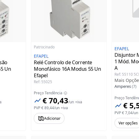
Patrocinado
EFAPEL
Disjuntor M
EFAPEL
1 Mód. Mo
nsão
Relé Controlo de Corrente
A
55 Un
Monofásico 16A Modus 55 Un
Ref
:
55110 5C
Efapel
Mais Opçõe
Ref
:
55025
Amperes
(
7
)
Preço Tendência
€ 70,43
Preço Tendên
a
/
un
+iva
€ 5,
PVP
€ 89,44
/
un
+iva
PVP
€ 7,04
/
un
Adicionar
Ver opções