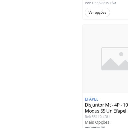
PVP
€ 55,98
/
un
+iva
Ver opções
EFAPEL
Disjuntor Mt - 4P - 10
Modus 55 Un Efapel
Ref
:
55110 4DU
Mais Opções
:
Amperes
(
9
)