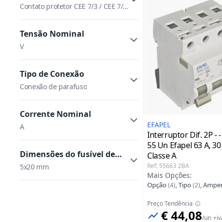
Contato protetor CEE 7/3 / CEE 7/4
(tipo F) / Outro / Pino de
aterramento
Tensão Nominal
V
Tipo de Conexão
Conexão de parafuso
Corrente Nominal
EFAPEL
A
Interruptor Dif. 2P - 
55 Un Efapel
63 A, 3
Dimensões do fusível de
Classe A
vidro
Ref
:
55663 2BA
5x20 mm
Mais Opções
:
Opção
,
Tipo
,
Amper
(
4
)
(
2
)
Preço Tendência
€ 44,08
/
un
+iv