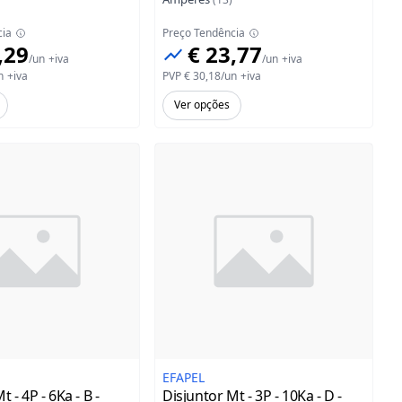
cia
Preço Tendência
,29
€ 23,77
/
un
+iva
/
un
+iva
n
+iva
PVP
€ 30,18
/
un
+iva
Ver opções
EFAPEL
 - 4P - 6Ka - B -
Disjuntor Mt - 3P - 10Ka - D -