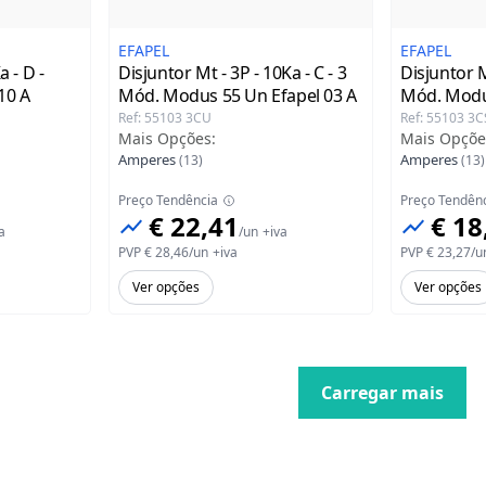
EFAPEL
EFAPEL
a - D -
Disjuntor Mt - 3P - 10Ka - C - 3
Disjuntor Mt
10 A
Mód. Modus 55 Un Efapel
03 A
Mód. Modu
Ref
:
55103 3CU
Ref
:
55103 3C
Mais Opções
:
Mais Opçõe
Amperes
Amperes
(
13
)
(
13
)
Preço Tendência
Preço Tendên
€ 22,41
€ 18
a
/
un
+iva
PVP
€ 28,46
/
un
+iva
PVP
€ 23,27
/
u
Ver opções
Ver opções
Carregar mais