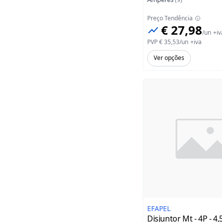
Preço Tendência
€ 27,98
/
un
+iv
PVP
€ 35,53
/
un
+iva
Ver opções
EFAPEL
Disjuntor Mt - 4P - 4,5