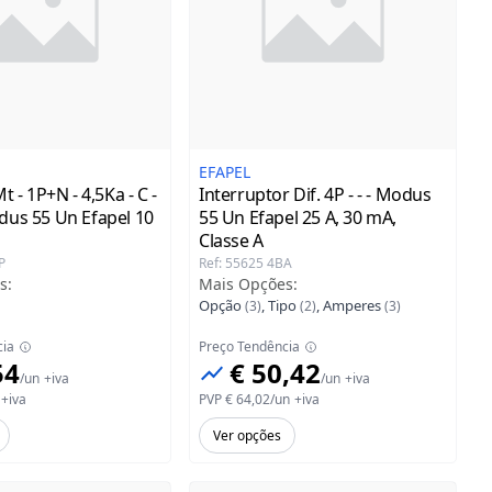
EFAPEL
t - 1P+N - 4,5Ka - C -
Interruptor Dif. 4P - - - Modus
dus 55 Un Efapel
10
55 Un Efapel
25 A, 30 mA,
Classe A
P
Ref
:
55625 4BA
s
:
Mais Opções
:
Opção
,
Tipo
,
Amperes
(
3
)
(
2
)
(
3
)
cia
Preço Tendência
54
€ 50,42
/
un
+iva
/
un
+iva
+iva
PVP
€ 64,02
/
un
+iva
Ver opções