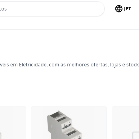
h no header
|
PT
veis em Eletricidade, com as melhores ofertas, lojas e sto