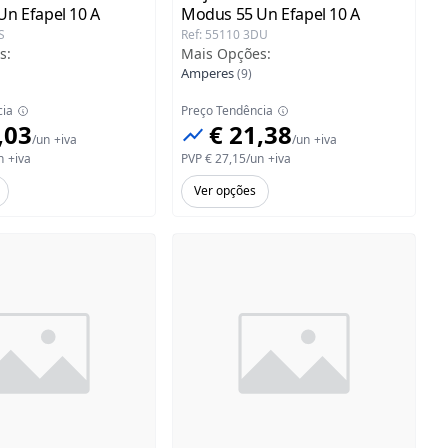
Un Efapel
10 A
Modus 55 Un Efapel
10 A
S
Ref
:
55110 3DU
s
:
Mais Opções
:
Amperes
(
9
)
cia
Preço Tendência
,03
€ 21,38
/
un
+iva
/
un
+iva
n
+iva
PVP
€ 27,15
/
un
+iva
Ver opções