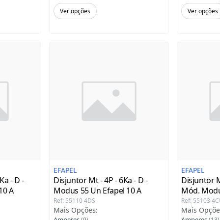
Ver opções
Ver opções
EFAPEL
EFAPEL
Ka - D -
Disjuntor Mt - 4P - 6Ka - D -
Disjuntor M
10 A
Modus 55 Un Efapel
10 A
Mód. Modu
Ref
:
55110 4DS
Ref
:
55103 4
Mais Opções
:
Mais Opçõe
Amperes
Amperes
(
9
)
(
13
)