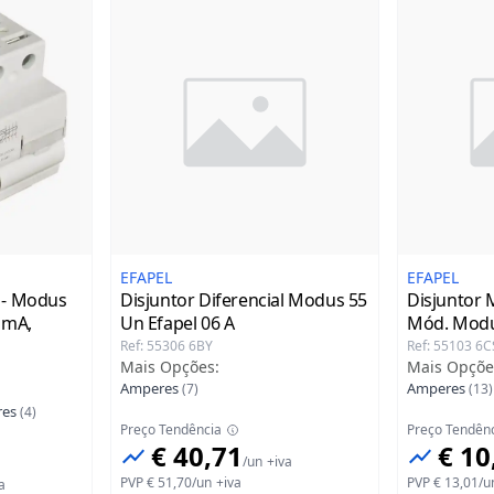
EFAPEL
EFAPEL
- - Modus
Disjuntor Diferencial Modus 55
Disjuntor M
0 mA,
Un Efapel
06 A
Mód. Modu
Ref
:
55306 6BY
Ref
:
55103 6C
Mais Opções
:
Mais Opçõe
Amperes
Amperes
(
7
)
(
13
)
es
(
4
)
Preço Tendência
Preço Tendên
€ 40,71
€ 10
/
un
+iva
PVP
€ 51,70
/
un
+iva
PVP
€ 13,01
/
u
a