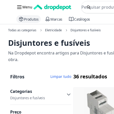
commerce searc
Menu
Procurar
Produtos
Marcas
Catálogos
Todas as categorias
Eletricidade
Disjuntores e fusíveis
Disjuntores e fusíveis
Na Dropdepot encontra artigos para Disjuntores e fusí
obra.
36 resultados
Filtros
Limpar tudo
Categorias
Disjuntores e fusíveis
Preço