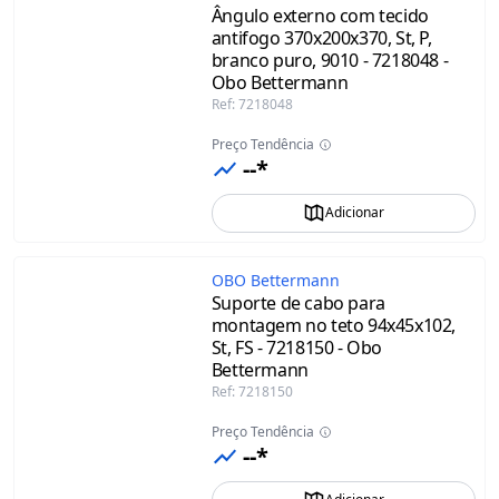
Ângulo externo com tecido
antifogo 370x200x370, St, P,
branco puro, 9010 - 7218048 -
Obo Bettermann
Ref
:
7218048
Preço Tendência
--*
Adicionar
OBO Bettermann
Suporte de cabo para
montagem no teto 94x45x102,
St, FS - 7218150 - Obo
Bettermann
Ref
:
7218150
Preço Tendência
--*