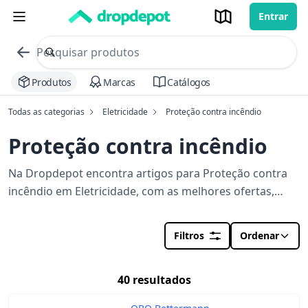
Entrar
commerce search no header
Procurar
Produtos
Marcas
Catálogos
Todas as categorias
Eletricidade
Proteção contra incêndio
Proteção contra incêndio
Na Dropdepot encontra artigos para Proteção contra
incêndio em Eletricidade, com as melhores ofertas,
lojas e stocks perto de si. Orçamento em segundos
para a sua obra.
Filtros
Ordenar
40 resultados