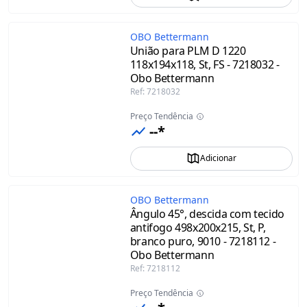
OBO Bettermann
União para PLM D 1220
118x194x118, St, FS - 7218032 -
Obo Bettermann
Ref
:
7218032
Preço Tendência
--*
Adicionar
OBO Bettermann
Ângulo 45°, descida com tecido
antifogo 498x200x215, St, P,
branco puro, 9010 - 7218112 -
Obo Bettermann
Ref
:
7218112
Preço Tendência