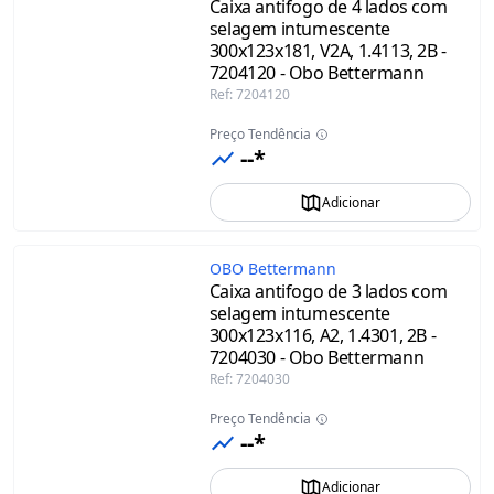
Caixa antifogo de 4 lados com
selagem intumescente
300x123x181, V2A, 1.4113, 2B -
7204120 - Obo Bettermann
Ref
:
7204120
Preço Tendência
--*
Adicionar
OBO Bettermann
Caixa antifogo de 3 lados com
selagem intumescente
300x123x116, A2, 1.4301, 2B -
7204030 - Obo Bettermann
Ref
:
7204030
Preço Tendência
--*
Adicionar