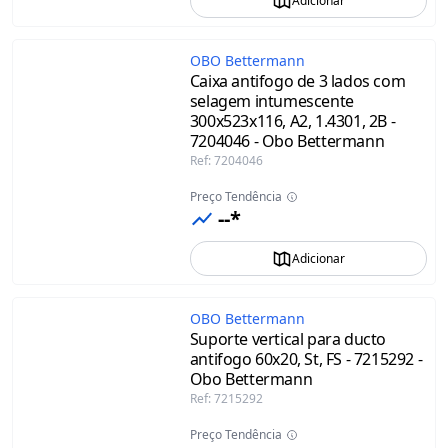
Adicionar
OBO Bettermann
Caixa antifogo de 3 lados com
selagem intumescente
300x523x116, A2, 1.4301, 2B -
7204046 - Obo Bettermann
Ref
:
7204046
Preço Tendência
--*
Adicionar
OBO Bettermann
Suporte vertical para ducto
antifogo 60x20, St, FS - 7215292 -
Obo Bettermann
Ref
:
7215292
Preço Tendência