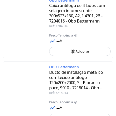
OBO Bettermann
Caixa antifogo de 4 lados com
selagem intumescente
300x523x130, A2, 1.4301, 2B -
7204016 - Obo Bettermann
Ref
:
7204016
Preço Tendência
--*
Adicionar
OBO Bettermann
Ducto de instalação metálico
com tecido antifogo
120x200x2000, St, P, branco
puro, 9010 - 7218014 - Obo
Bettermann
Ref
:
7218014
Preço Tendência
--*