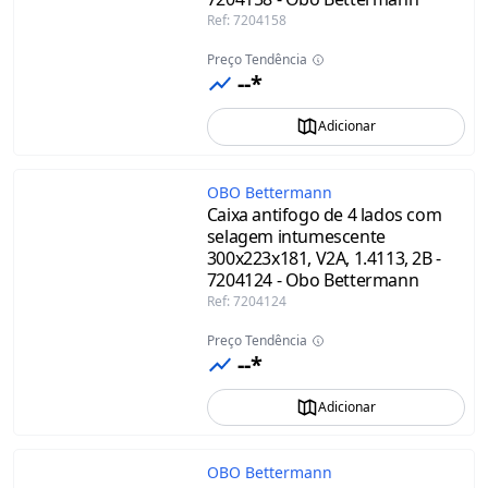
Ref
:
7204158
Preço Tendência
--*
Adicionar
OBO Bettermann
Caixa antifogo de 4 lados com
selagem intumescente
300x223x181, V2A, 1.4113, 2B -
7204124 - Obo Bettermann
Ref
:
7204124
Preço Tendência
--*
Adicionar
OBO Bettermann