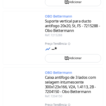
Adicionar
OBO Bettermann
Suporte vertical para ducto
antifogo 20x20, St, FS - 7215288 -
Obo Bettermann
Ref
:
7215288
Preço Tendência
--*
Adicionar
OBO Bettermann
Caixa antifogo de 3 lados com
selagem intumescente
300x123x166, V2A, 1.4113, 2B -
7204150 - Obo Bettermann
Ref
:
7204150
Preço Tendência