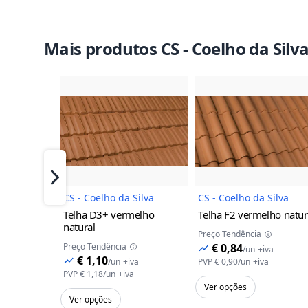
Mais produtos CS - Coelho da Silv
Imagem do Produto
Imagem 
Próximo
CS - Coelho da Silva
CS - Coelho da Silva
Telha D3+
vermelho
Telha F2
vermelho natur
natural
Preço Tendência
Preço Tendência
€ 0,84
/
un
+iva
€ 1,10
/
un
+iva
PVP
€ 0,90
/
un
+iva
PVP
€ 1,18
/
un
+iva
Ver opções
Ver opções