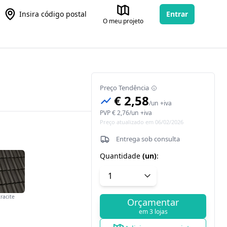
Insira código postal
Entrar
O meu projeto
Preço Tendência
€ 2,58
/
un
+iva
PVP
€ 2,76
/
un
+iva
Preço atualizado em 06/02/2026
Entrega sob consulta
Quantidade
(
un
)
:
racite
Orçamentar
em 3 lojas