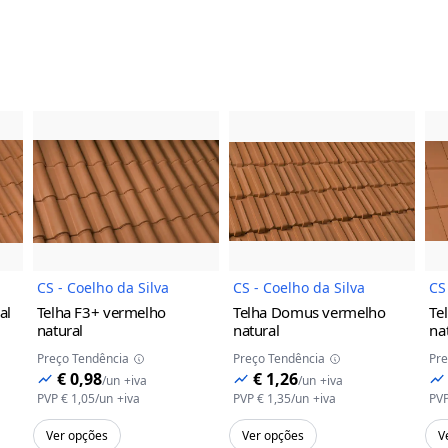
a
do Produto
Imagem do Produto
Imagem do Prod
CS - Coelho da Silva
CS - Coelho da Silva
CS
al
Telha F3+
vermelho
Telha Domus
vermelho
Te
natural
natural
na
Preço Tendência
Preço Tendência
Pre
€ 0,98
€ 1,26
/
un
+iva
/
un
+iva
PVP
€ 1,05
/
un
+iva
PVP
€ 1,35
/
un
+iva
PV
Ver opções
Ver opções
V