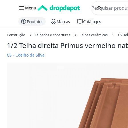
commerce searc
Menu
Procurar
Produtos
Marcas
Catálogos
Construção
Telhados e coberturas
Telhas cerâmicas
1/2 Te
1/2 Telha direita Primus
vermelho nat
CS - Coelho da Silva