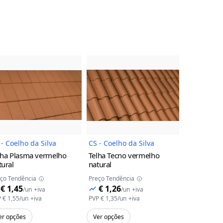
uto
Imagem do Produto
Imagem do Produto
 - Coelho da Silva
CS - Coelho da Silva
CS - Coelho
lha Plasma
vermelho
Telha Tecno
vermelho
Telha Globa
tural
natural
Preço Tendên
ço Tendência
Preço Tendência
€ 1,15
/
€ 1,45
€ 1,26
/
un
+iva
/
un
+iva
PVP
€ 1,23
/
u
P
€ 1,55
/
un
+iva
PVP
€ 1,35
/
un
+iva
Adicion
er opções
Ver opções