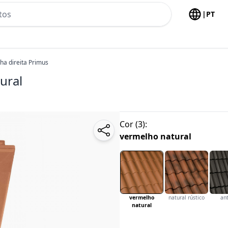
h no header
|
PT
lha direita Primus
ural
Cor
(
3
):
vermelho natural
vermelho
natural rústico
ant
natural