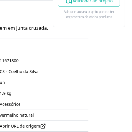
Adicionar ao projeto
Adicione ao seu projeto para obter
orçamentos de vários produtos
em em junta cruzada.
11671800
CS - Coelho da Silva
un
1.9 kg
Acessórios
vermelho natural
Abrir URL de origem