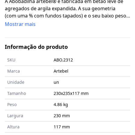
A Abobadilha artebel® é fabricada em betão leve de
agregados de argila expandida. A sua geometria
(com uma % com fundos tapados) e o seu baixo peso
póprio, reduzem o consumo de betão, facilitam o
Mostrar mais
transporte, o manuseamento e a colocação em obra.
Destinada à execução de lajes tradicionais alijeiradas
com vigotas pré-esforçadas.
Informação do produto
SKU
ABO.2312
Marca
Artebel
Unidade
un
Tamanho
230x235x117
mm
Peso
4.86 kg
Largura
230 mm
Altura
117 mm