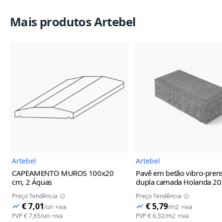
Mais produtos Artebel
Imagem do Produto
Imagem
Artebel
Artebel
CAPEAMENTO MUROS
100x20
Pavê em betão vibro-pren
cm, 2 Águas
dupla camada Holanda
20
cm, C/ Bisel, Cinza
Preço Tendência
Preço Tendência
€ 7,01
€ 5,79
/
un
+iva
/
m2
+iva
PVP
€ 7,65
/
un
+iva
PVP
€ 6,32
/
m2
+iva