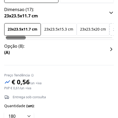
Dimensao
(
17
):
23x23.5x11.7 cm
23x23.5x11.7 cm
23x23.5x15.3 cm
23x23.5x20 cm
23
Opção
(
8
):
(A)
Preço Tendência
€ 0,56
/
un
+iva
PVP
€ 0,61
/
un
+iva
Entrega sob consulta
Quantidade
(
un
)
: