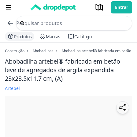
Entrar
commerce search no header
Procurar
Produtos
Marcas
Catálogos
Construção
Abobadilhas
Abobadilha artebel® fabricada em betão le
Abobadilha artebel® fabricada em betão
leve de agregados de argila expandida
23x23.5x11.7 cm, (A)
Artebel