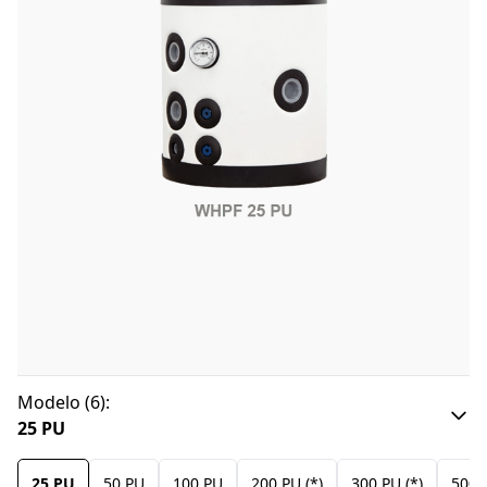
Modelo
(
6
):
25 PU
25 PU
50 PU
100 PU
200 PU (*)
300 PU (*)
500 P