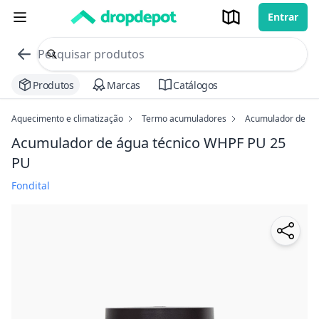
Entrar
commerce search no header
Procurar
Produtos
Marcas
Catálogos
Aquecimento e climatização
Termo acumuladores
Acumulador de ág
Acumulador de água técnico WHPF PU
25
PU
Fondital