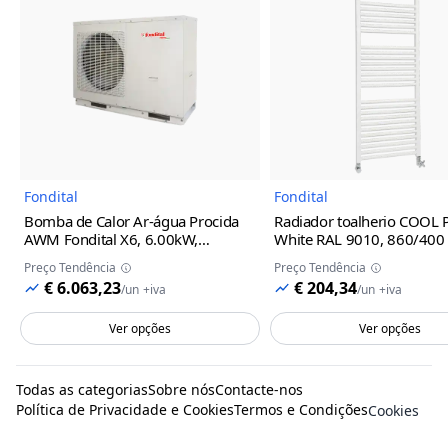
Imagem do Produto
Imagem
Fondital
Fondital
Bomba de Calor Ar-água Procida
Radiador toalherio COOL
AWM Fondital
X6, 6.00kW,
White RAL 9010, 860/400
Monofásico, R32
Preço Tendência
Preço Tendência
€ 6.063,23
€ 204,34
/
un
+iva
/
un
+iva
Ver opções
Ver opções
Todas as categorias
Sobre nós
Contacte-nos
Política de Privacidade e Cookies
Termos e Condições
Cookies