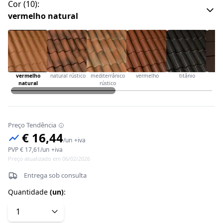
Cor
(
10
):
vermelho natural
vermelho
natural rústico
mediterrânico
vermelho
titânio
ca
natural
rústico
Preço Tendência
€ 16,44
/
un
+iva
PVP
€ 17,61
/
un
+iva
Preço atualizado em 06/02/2026
Entrega sob consulta
Quantidade
(
un
)
: