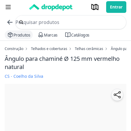
Entrar
commerce search no header
Procurar
Produtos
Marcas
Catálogos
Construção
Telhados e coberturas
Telhas cerâmicas
Ângulo par
Ângulo para chaminé Ø 125 mm
vermelho
natural
CS - Coelho da Silva