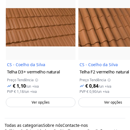
Imagem do Produto
Imagem
CS - Coelho da Silva
CS - Coelho da Silva
Telha D3+
vermelho natural
Telha F2
vermelho natural
Preço Tendência
Preço Tendência
€ 1,10
€ 0,84
/
un
+iva
/
un
+iva
PVP
€ 1,18
/
un
+iva
PVP
€ 0,90
/
un
+iva
Ver opções
Ver opções
Todas as categorias
Sobre nós
Contacte-nos