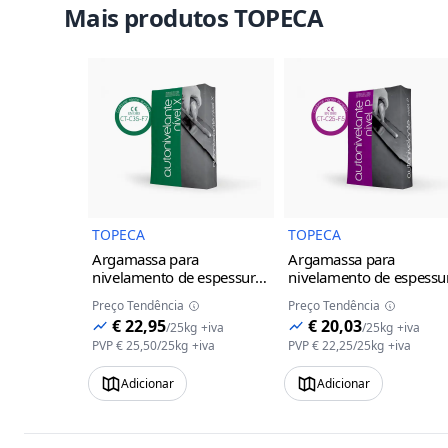
Mais produtos TOPECA
Imagem do Produto
Imagem 
TOPECA
TOPECA
Argamassa para
Argamassa para
nivelamento de espessuras
nivelamento de espessu
de 5 a 20mm/camada
de 3 a 10mm/camada
Preço Tendência
Preço Tendência
Autonivelante nível X
Autonivelante nivel P
€ 22,95
€ 20,03
/
25kg
+iva
/
25kg
+iva
PVP
€ 25,50
/
25kg
+iva
PVP
€ 22,25
/
25kg
+iva
Adicionar
Adicionar