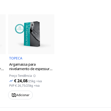
do Produto
Imagem do Produto
TOPECA
Argamassa para
ras
nivelamento de espessuras
de 1 a 3mm/camada
Preço Tendência
Autonivelante nivel S
€ 24,08
/
25kg
+iva
PVP
€ 26,75
/
25kg
+iva
Adicionar