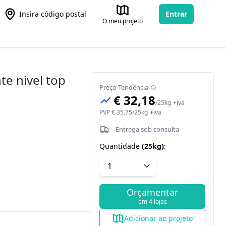
Insira código postal
Entrar
O meu projeto
e nivel top
Preço Tendência
€ 32,18
/
25kg
+iva
PVP
€ 35,75
/
25kg
+iva
Entrega sob consulta
Quantidade
(
25kg
)
:
Orçamentar
em 4 lojas
Adicionar ao projeto