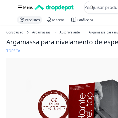
commerce searc
Menu
Procurar
Produtos
Marcas
Catálogos
Construção
Argamassas
Autonivelante
Argamassa para niv
Argamassa para nivelamento de espe
TOPECA